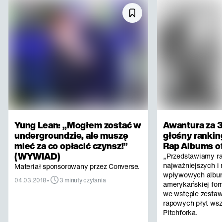
Yung Lean: „Mogłem zostać w
Awantura za 3
undergroundzie, ale muszę
głośny rankin
mieć za co opłacić czynsz!”
Rap Albums of
(WYWIAD)
„Przedstawiamy r
najważniejszych i 
Materiał sponsorowany przez Converse.
wpływowych albu
•
04.03.2018
3 minuty czytania
amerykańskiej for
we wstępie zestaw
rapowych płyt ws
Pitchforka.