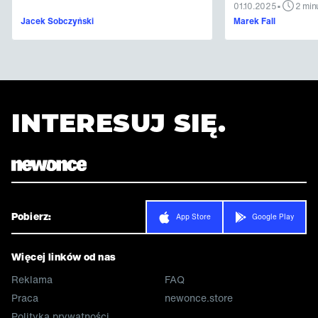
•
01.10.2025
2 min
Jacek Sobczyński
Marek Fall
INTERESUJ SIĘ.
Pobierz:
App Store
Google Play
Więcej linków od nas
Reklama
FAQ
Praca
newonce.store
Polityka prywatności