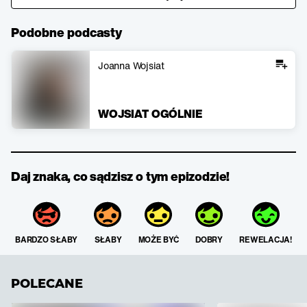
Podobne podcasty
Joanna Wojsiat
WOJSIAT OGÓLNIE
Daj znaka, co sądzisz o tym epizodzie!
BARDZO SŁABY
SŁABY
MOŻE BYĆ
DOBRY
REWELACJA!
POLECANE