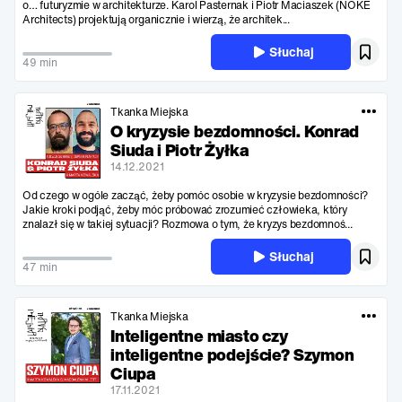
o… futuryzmie w architekturze. Karol Pasternak i Piotr Maciaszek (NOKE
Architects) projektują organicznie i wierzą, że architek...
Słuchaj
49 min
Tkanka Miejska
O kryzysie bezdomności. Konrad
Siuda i Piotr Żyłka
14.12.2021
Od czego w ogóle zacząć, żeby pomóc osobie w kryzysie bezdomności?
Jakie kroki podjąć, żeby móc próbować zrozumieć człowieka, który
znalazł się w takiej sytuacji? Rozmowa o tym, że kryzys bezdomnoś...
Słuchaj
47 min
Tkanka Miejska
Inteligentne miasto czy
inteligentne podejście? Szymon
Ciupa
17.11.2021