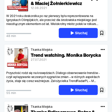
& Maciej Żołnierkiewicz
12.08.2021
W 2021 roku deskorolka po raz pierwszy była reprezentowana na
Igrzyskach Olimpijskich, ale przecież dla środowiska miejskiego jest
nieodłącznym elementem od lat. Wielokrotny mistrz polski w rolkars...
Słuchaj
48 min
Tkanka Miejska
Trend watching. Monika Borycka
27.07.2021
Przyszłość rodzi się na krawędziach. Dlatego obserwowanie trendów -
czyli wyłapywanie wczesnych sygnałów zmian – w różnych aspektach
życia, staje się coraz ważniejsze. Założycielka TrendRadarPL – M...
Słuchaj
55 min
Tkanka Miejska