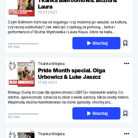
Tkanka Ballroomowa. Bożna &
Laura
13.07.2021
Czym Ballroom różni się od voguingu i czy możemy go uważać za kulturę,
czy raczej subkulturę? Jak walczyć z opresją za pomocą... tańca i
performance'u? Bożna Wydrowska i Laura Klaus, które na balla...
Słuchaj
49 min
Tkanka Miejska
Pride Month special. Olga
Urbowicz & Luke Jaszcz
17.06.2021
Miesiąc Dumy to czas dla społeczności LGBTQ+ niezwykle ważny. Co
istotne, społeczność oznacza tu zbiór o wiele szerszy, także osoby hetero.
Wspólnotę można manifestować na różne sposoby, choćby prz...
Słuchaj
45 min
Tkanka Miejska