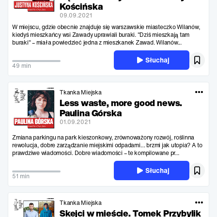
Kościńska
09.09.2021
W miejscu, gdzie obecnie znajduje się warszawskie miasteczko Wilanów,
kiedyś mieszkańcy wsi Zawady uprawiali buraki. "Dziś mieszkają tam
buraki" – miała powiedzieć jedna z mieszkanek Zawad. Wilanów...
Słuchaj
49 min
Tkanka Miejska
Less waste, more good news.
Paulina Górska
01.09.2021
Zmiana parkingu na park kieszonkowy, zrównoważony rozwój, roślinna
rewolucja, dobre zarządzanie miejskimi odpadami… brzmi jak utopia? A to
prawdziwe wiadomości. Dobre wiadomości – te kompilowane pr...
Słuchaj
51 min
Tkanka Miejska
Skejci w mieście. Tomek Przybylik