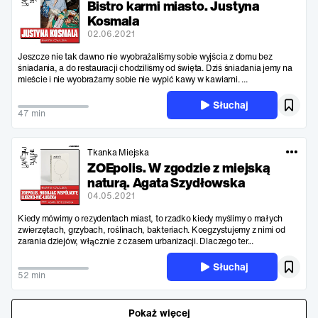
Bistro karmi miasto. Justyna
Kosmala
02.06.2021
Jeszcze nie tak dawno nie wyobrażaliśmy sobie wyjścia z domu bez
śniadania, a do restauracji chodziliśmy od święta. Dziś śniadania jemy na
mieście i nie wyobrażamy sobie nie wypić kawy w kawiarni. ...
Słuchaj
47 min
Tkanka Miejska
ZOEpolis. W zgodzie z miejską
naturą. Agata Szydłowska
04.05.2021
Kiedy mówimy o rezydentach miast, to rzadko kiedy myślimy o małych
zwierzętach, grzybach, roślinach, bakteriach. Koegzystujemy z nimi od
zarania dziejów, włącznie z czasem urbanizacji. Dlaczego ter...
Słuchaj
52 min
Pokaż więcej