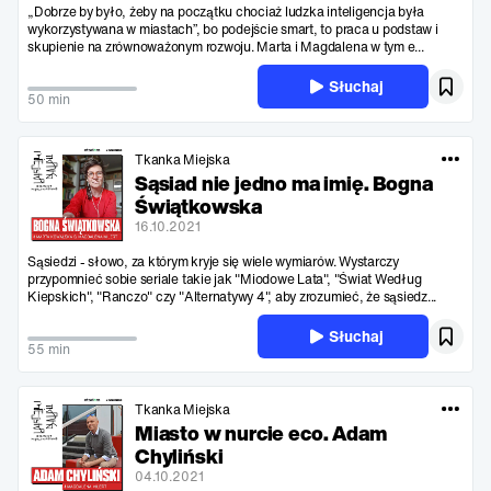
„Dobrze by było, żeby na początku chociaż ludzka inteligencja była
wykorzystywana w miastach”, bo podejście smart, to praca u podstaw i
skupienie na zrównoważonym rozwoju. Marta i Magdalena w tym e...
Słuchaj
50 min
Tkanka Miejska
Sąsiad nie jedno ma imię. Bogna
Świątkowska
16.10.2021
Sąsiedzi - słowo, za którym kryje się wiele wymiarów. Wystarczy
przypomnieć sobie seriale takie jak "Miodowe Lata", "Świat Według
Kiepskich", "Ranczo" czy "Alternatywy 4", aby zrozumieć, że sąsiedz...
Słuchaj
55 min
Tkanka Miejska
Miasto w nurcie eco. Adam
Chyliński
04.10.2021