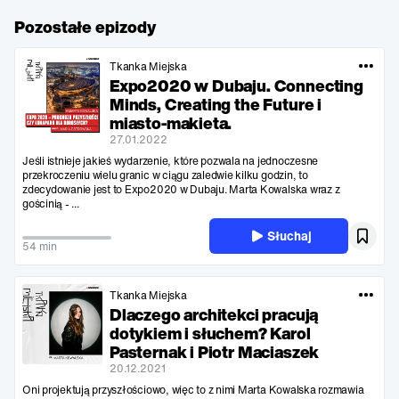
Pozostałe epizody
Tkanka Miejska
Expo2020 w Dubaju. Connecting
Minds, Creating the Future i
miasto-makieta.
27.01.2022
Jeśli istnieje jakieś wydarzenie, które pozwala na jednoczesne
przekroczeniu wielu granic w ciągu zaledwie kilku godzin, to
zdecydowanie jest to Expo2020 w Dubaju. Marta Kowalska wraz z
gościnią - ...
Słuchaj
54 min
Tkanka Miejska
Dlaczego architekci pracują
dotykiem i słuchem? Karol
Pasternak i Piotr Maciaszek
20.12.2021
Oni projektują przyszłościowo, więc to z nimi Marta Kowalska rozmawia