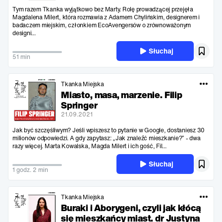
Tym razem Tkanka wyjątkowo bez Marty. Rolę prowadzącej przejęła
Magdalena Milert, która rozmawia z Adamem Chylińskim, designerem i
badaczem miejskim, członkiem EcoAvengersów o zrównoważonym
designi...
Słuchaj
51 min
Tkanka Miejska
Miasto, masa, marzenie. Filip
Springer
21.09.2021
Jak być szczęśliwym? Jeśli wpiszesz to pytanie w Google, dostaniesz 30
milionów odpowiedzi. A gdy zapytasz: „Jak znaleźć mieszkanie?” - dwa
razy więcej. Marta Kowalska, Magda Milert i ich gość, Fil...
Słuchaj
1 godz. 2 min
Tkanka Miejska
Buraki i Aborygeni, czyli jak kłócą
się mieszkańcy miast. dr Justyna