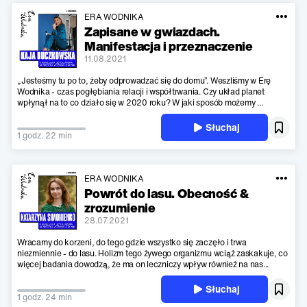
ERA WODNIKA
Zapisane w gwiazdach.
Manifestacja i przeznaczenie
11.08.2021
„Jesteśmy tu po to, żeby odprowadzać się do domu”. Weszliśmy w Erę
Wodnika - czas pogłębiania relacji i współtrwania. Czy układ planet
wpłynął na to co działo się w 2020 roku? W jaki sposób możemy ...
Słuchaj
1 godz. 22 min
ERA WODNIKA
Powrót do lasu. Obecność &
zrozumienie
28.07.2021
Wracamy do korzeni, do tego gdzie wszystko się zaczęło i trwa
niezmiennie - do lasu. Holizm tego żywego organizmu wciąż zaskakuje, co
więcej badania dowodzą, że ma on leczniczy wpływ również na nas...
Słuchaj
1 godz. 24 min