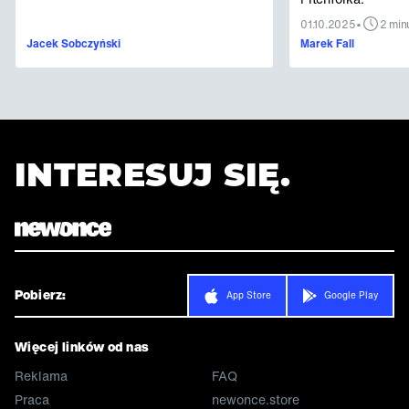
•
01.10.2025
2 min
Jacek Sobczyński
Marek Fall
INTERESUJ SIĘ.
Pobierz:
App Store
Google Play
Więcej linków od nas
Reklama
FAQ
Praca
newonce.store