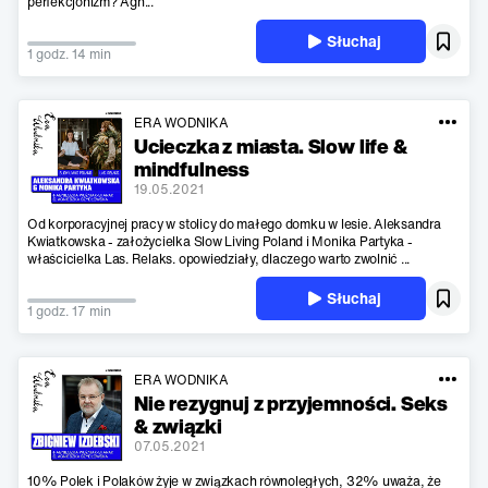
perfekcjonizm? Agn...
Słuchaj
1 godz. 14 min
ERA WODNIKA
Ucieczka z miasta. Slow life &
mindfulness
19.05.2021
Od korporacyjnej pracy w stolicy do małego domku w lesie. Aleksandra
Kwiatkowska - założycielka Slow Living Poland i Monika Partyka -
właścicielka Las. Relaks. opowiedziały, dlaczego warto zwolnić ...
Słuchaj
1 godz. 17 min
ERA WODNIKA
Nie rezygnuj z przyjemności. Seks
& związki
07.05.2021
10% Polek i Polaków żyje w związkach równoległych, 32% uważa, że