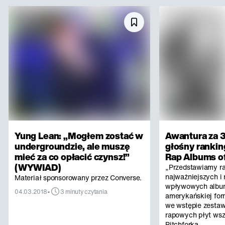
Yung Lean: „Mogłem zostać w
Awantura za 3
undergroundzie, ale muszę
głośny rankin
mieć za co opłacić czynsz!”
Rap Albums of
(WYWIAD)
„Przedstawiamy r
najważniejszych i 
Materiał sponsorowany przez Converse.
wpływowych albu
•
04.03.2018
3 minuty czytania
amerykańskiej for
we wstępie zestaw
rapowych płyt ws
Pitchforka.