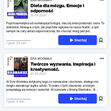
ERA WODNIKA
Dieta dla mózgu. Emocje i
odporność
15.09.2021
Psychosomatyka lub somatopsychologia, inaczej emocjonalność ciała. To
dziedzina mówiąca o tym, jak psychika wpływa na nasze tkanki, a tym
samym na cały układ odpornościowy. Bo chociaż mózg jest jed...
Słuchaj
1 godz. 22 min
ERA WODNIKA
Twórcze wyzwania. Inspiracja i
kreatywność.
01.09.2021
W Erze Wodnika dotykamy tego co namacalne i duchowe, dlatego nie
mogło zabraknąć wątku sztuki. To jeden z tych obszarów, w którym
przeplatają się emocje i warsztat. W rozmowie z Beatą Śliwińska - B...
Słuchaj
1 godz. 5 min