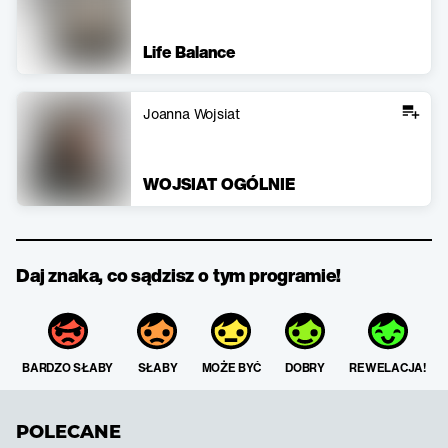
Life Balance
Joanna Wojsiat
WOJSIAT OGÓLNIE
Daj znaka, co sądzisz o tym programie!
BARDZO SŁABY
SŁABY
MOŻE BYĆ
DOBRY
REWELACJA!
POLECANE