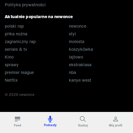
Polityka prywatności
Aktualnie popularne na newonce
polski rap
newonce
piłka nożna
styl
zagraniczny rap
molesta
seriale & tv
koszykówka
Kino
lajtowo
sprawy
ekstraklasa
premier league
nba
Netflix
kanye west
©
2026
newonce
Podcasty
Feed
Szukaj
Mój profil