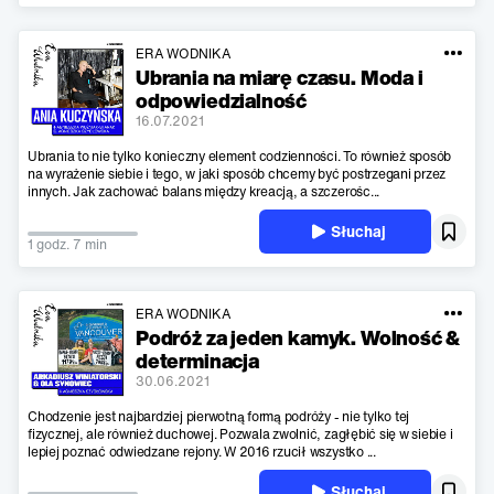
ERA WODNIKA
Ubrania na miarę czasu. Moda i
odpowiedzialność
16.07.2021
Ubrania to nie tylko konieczny element codzienności. To również sposób
na wyrażenie siebie i tego, w jaki sposób chcemy być postrzegani przez
innych. Jak zachować balans między kreacją, a szczerośc...
Słuchaj
1 godz. 7 min
ERA WODNIKA
Podróż za jeden kamyk. Wolność &
determinacja
30.06.2021
Chodzenie jest najbardziej pierwotną formą podróży - nie tylko tej
fizycznej, ale również duchowej. Pozwala zwolnić, zagłębić się w siebie i
lepiej poznać odwiedzane rejony. W 2016 rzucił wszystko ...
Słuchaj