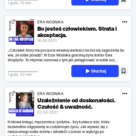
1 godz. 13 min
ERA WODNIKA
Bo jesteś człowiekiem. Strata i
akceptacja.
16.06.2021
„Człowiek który ma poczucie własnej wartości nie boi się zagrożenia bo
wie, że sobie poradzi". W Erze Wodnika gościnią była doktor Ewa
Woydyłło. To intymna rozmowa o tym jak pielęgnować w sobie ucz...
Słuchaj
1 godz. 33 min
ERA WODNIKA
Uzależnienie od doskonałości.
Czułość & uważność.
02.06.2021
Królowa śniegu, męczennica i potulna - trzy kobiece role, które
bezwiednie odgrywamy w codziennym życiu. Jak wyrwać się z
narzuconego sobie reżimu i odnaleźć czułość w wyścigu po