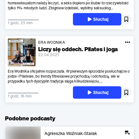
homoseksualizm należy leczyć, a seks dopiero po ślubie to rzeczywistość
tylko 1% młodych ludzi. Zbigniew Izdebski, wybitny seksuolog...
Słuchaj
1 godz. 25 min
ERA WODNIKA
Liczy się oddech. Pilates i joga
22.04.2021
Era Wodnika oficjalnie rozpoczęta. W pierwszym epizodzie posłuchajcie o
jodze i Pilatesie, bo trendy fitnessowe przychodzą i odchodzą, ale w
przypadku tych dyscyplin tradycja sięga kilkudziesięciu,...
Słuchaj
1 godz. 16 min
Podobne podcasty
Agnieszka Woźniak-Starak