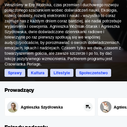
Weszliśmy w Erę Wodnika, czas przemian i duchowego rozwoju
połączonego szacunkiem wobec doświadczeń nauki. Ekologia,
rozwój osobisty, rozwój elektroniki i nauki - wszystko to coraz
zajmuje nas z każdym dniem coraz bardziej, ale nadal potrzebuje
wyjaśnienia i oswojenia. Agnieszka Woźniak-Starak i Agnieszka
Szydłowska, dwie doświadczone dziennikarki radiowe i
telewizyjne po raz pierwszy spotkają się we wspólnej
audycji/podcaście, by porozmawiać o swoich doświadczeniach,
emocjach, lękach i nadziejach. Czasem tylko we dwie, czasem z
towarzyszeniem gościa, ale zawsze szczerze i po to, by dać
lekcję pozytywnego wzmocnienia. Partnerem programu jest
Cisowianka Perlage.
Sprawy
Kultura
Lifestyle
Społeczeństwo
Prowadzący
Agnieszka Szydłowska
Agnies