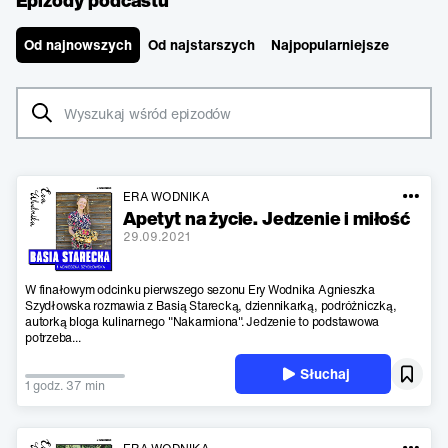
Epizody podcastu
Od najnowszych
Od najstarszych
Najpopularniejsze
ERA WODNIKA
Apetyt na życie. Jedzenie i miłość
29.09.2021
W finałowym odcinku pierwszego sezonu Ery Wodnika Agnieszka
Szydłowska rozmawia z Basią Starecką, dziennikarką, podróżniczką,
autorką bloga kulinarnego "Nakarmiona". Jedzenie to podstawowa
potrzeba...
Słuchaj
1 godz. 37 min