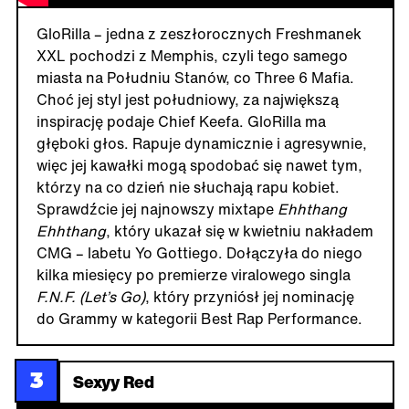
GloRilla – jedna z zeszłorocznych Freshmanek
XXL pochodzi z Memphis, czyli tego samego
miasta na Południu Stanów, co Three 6 Mafia.
Choć jej styl jest południowy, za największą
inspirację podaje Chief Keefa. GloRilla ma
głęboki głos. Rapuje dynamicznie i agresywnie,
więc jej kawałki mogą spodobać się nawet tym,
którzy na co dzień nie słuchają rapu kobiet.
Sprawdźcie jej najnowszy mixtape
Ehhthang
Ehhthang
, który ukazał się w kwietniu nakładem
CMG – labetu Yo Gottiego. Dołączyła do niego
kilka miesięcy po premierze viralowego singla
F.N.F. (Let’s Go)
, który przyniósł jej nominację
do Grammy w kategorii Best Rap Performance.
3
Sexyy Red