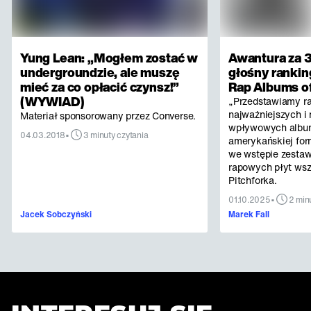
Yung Lean: „Mogłem zostać w
Awantura za 3
undergroundzie, ale muszę
głośny rankin
mieć za co opłacić czynsz!”
Rap Albums of
(WYWIAD)
„Przedstawiamy r
najważniejszych i 
Materiał sponsorowany przez Converse.
wpływowych albu
•
04.03.2018
3 minuty czytania
amerykańskiej for
we wstępie zestaw
rapowych płyt ws
Pitchforka.
•
01.10.2025
2 min
Jacek Sobczyński
Marek Fall