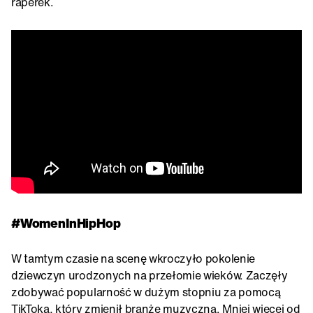
raperek.
#WomenInHipHop
W tamtym czasie na scenę wkroczyło pokolenie
dziewczyn urodzonych na przełomie wieków. Zaczęły
zdobywać popularność w dużym stopniu za pomocą
TikToka, który zmienił branżę muzyczną. Mniej więcej od