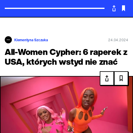
Powrót
Klementyna Szczuka
24.04.2024
All-Women Cypher: 6 raperek z
USA, których wstyd nie znać