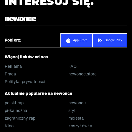
INTERESUJ SIĘ.
Pobierz:
App Store
Google Play
Więcej linków od nas
Reklama
FAQ
Praca
newonce.store
Polityka prywatności
Aktualnie popularne na newonce
polski rap
newonce
piłka nożna
styl
zagraniczny rap
molesta
Kino
koszykówka