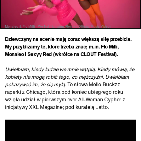
Monaleo & Flo Milli - We Not Humping (Remix) (Official Music Video)
Dziewczyny na scenie mają coraz większą siłę przebicia.
My przybliżamy te, które trzeba znać; m.in. Flo Milli,
Monaleo i Sexyy Red (wkrótce na CLOUT Festival).
Uwielbiam, kiedy ludzie we mnie wątpią. Kiedy mówią, że
kobiety nie mogą robić tego, co mężczyźni. Uwielbiam
pokazywać im, że się mylą
. To słowa Mello Buckzz –
raperki z Chicago, która pod koniec ubiegłego roku
wzięła udział w pierwszym ever All-Woman Cypher z
inicjatywy XXL Magazine; pod kuratelą Latto.