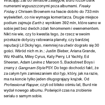
Wracając zaś do tematów zasięgów, Burd rozbił bank
numerami wypuszczonymi poza albumami.
Freaky
Friday
z Chrisem Brownem na feacie dobiło do 733 mln
wyświetleń, co nie wymaga komentarza. Drugie miejsce
podium zajmuje
Earth
z wynikiem 392 mln, które samo w
sobie jest bez dwóch zdań fenomenem i ewenementem.
Nikt nie wie, czy to kwestia tego, że rzecz w swoim
przekazie dotyczy ratowania planety, czy bardziej
reputacji Lil Dicky’ego, niemniej na utwór dograło się 30
gości. Wśród nich m.in.: Justin Bieber, Ariana Grande,
Wiz Khalifa, Miley Cyrus, Katy Perry, Lil Yachty, Ed
Sheeran, Adam Levine z Maroon 5, Backstreet Boys i
znany z
Gangnam Style
PSY. Do tego dochodzi fakt, że
za całym tym zamieszaniem stoi typ, który, jak na razie,
ma na koncie tylko jeden długogrający krążek. Od
Professional Rapper
, czyli od blisko ośmiu lat, Burd nie
wydał nowego albumu. Poświęcił czas na zrobienie
serialu o samym sobie.