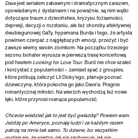
Dave
jest serialem zabawnym i dramatycznym zarazem,
opowiadanym z dystansem i na poważnie, są nim wątki
dotyczące traum z dzieciństwa, kryzysu tożsamości,
depresji, decyzji o rozstaniu, ale też choroby afektywnej
dwubiegunowej GaTy, hypemana Burda i tego, że artysta
powinien czerpać z najgłębszych emocji, przeżyć i być
zawsze wierny swoim ziomkom. Na początku trzeciego
sezonu bohater wyrusza w pierwszą trasę koncertową
pod hasłem
Looking for Love Tour
. Burd nie chce szaleć
i korzystać z popularności – zamiast spać z groupies,
które próbują zaliczyć Lil Dicky’ego, planuje poznać
dziewczynę, która pokocha go jako Dave’a. Pragnie
romantycznej miłości. Na wierzch wychodzą też nowe
lęki, które przynosi rosnąca popularność.
Chcecie wiedzieć jak to jest być gwiazdą? Powiem wam.
Jeżdżę po Ameryce, poznaję ludzi i za każdym razem
patrzą na mnie tak samo. To dziwne, bo wszystkim
wydaje się, że wiedzą, jak się zachowuję, jak się