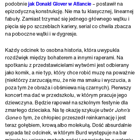
podobnie
jak Donald Glover w Atlancie
– postawił na
epizodyczną konstrukcję. Nie ma tu klasycznej, linearnej
fabuły. Zamiast trzymać się jednego głównego wątku i
pięcia się po szczeblach kariery, serial co chwila zbacza
na poboczne wątki i w dygresje.
Każdy odcinek to osobna historia, która uwypukla
rozdźwięk między bohaterem a innymi raperami. Na
spotkaniu z przedstawicielami wytwórni jest odbierany
jako komik, a nie typ, który chce robić muzę na poważnie
(niektórzy zarzucają mu, że nie ma smaku i wyczucia, a
poza tym że obraża i obśmiewa nią czarnych). Pierwszy
koncert ma dać w przedszkolu, w którym pracuje jego
dziewczyna. Będzie rapował na szkolnym festynie dla
zmarłego dzieciaka. Na tę okazję szykuje utwór
John’s
Gone
o tym, że chłopiec przeszedł reinkarnację i jest
teraz gołębiem, krową albo molekułą. Dość absurdalnie
wypada też odcinek, w którym Burd występuje na bar
micwie ku uciesze małych gości i opowiada im o waleniu