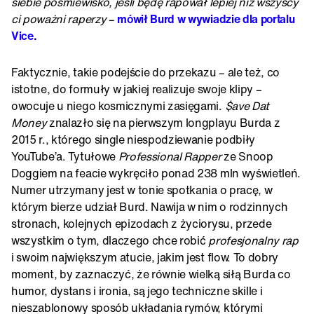
siebie pośmiewisko, jeśli będę rapował lepiej niż wszyscy
ci poważni raperzy
–
mówił Burd w wywiadzie dla portalu
Vice.
Faktycznie, takie podejście do przekazu – ale też, co
istotne, do formuły w jakiej realizuje swoje klipy –
owocuje u niego kosmicznymi zasięgami.
$ave Dat
Money
znalazło się na pierwszym longplayu Burda z
2015 r., którego single niespodziewanie podbiły
YouTube’a. Tytułowe
Professional Rapper
ze Snoop
Doggiem na feacie wykręciło ponad 238 mln wyświetleń.
Numer utrzymany jest w tonie spotkania o pracę, w
którym bierze udział Burd. Nawija w nim o rodzinnych
stronach, kolejnych epizodach z życiorysu, przede
wszystkim o tym, dlaczego chce robić
profesjonalny rap
i swoim największym atucie, jakim jest flow. To dobry
moment, by zaznaczyć, że równie wielką siłą Burda co
humor, dystans i ironia, są jego techniczne skille i
nieszablonowy sposób układania rymów, którymi