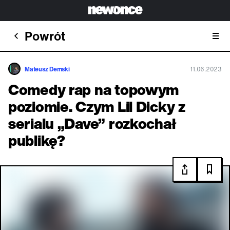
Powrót
Mateusz Demski
11.06.2023
Comedy rap na topowym
poziomie. Czym Lil Dicky z
serialu „Dave” rozkochał
publikę?