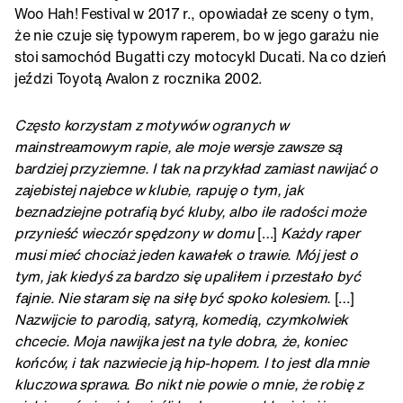
Woo Hah! Festival w 2017 r., opowiadał ze sceny o tym,
że nie czuje się typowym raperem, bo w jego garażu nie
stoi samochód Bugatti czy motocykl Ducati. Na co dzień
jeździ Toyotą Avalon z rocznika 2002.
Często korzystam z motywów ogranych w
mainstreamowym rapie, ale moje wersje zawsze są
bardziej przyziemne. I tak na przykład zamiast nawijać o
zajebistej najebce w klubie, rapuję o tym, jak
beznadziejne potrafią być kluby, albo ile radości może
przynieść wieczór spędzony w domu
[…]
Każdy raper
musi mieć chociaż jeden kawałek o trawie. Mój jest o
tym, jak kiedyś za bardzo się upaliłem i przestało być
fajnie. Nie staram się na siłę być spoko kolesiem.
[…]
Nazwijcie to parodią, satyrą, komedią, czymkolwiek
chcecie. Moja nawijka jest na tyle dobra, że, koniec
końców, i tak nazwiecie ją hip-hopem. I to jest dla mnie
kluczowa sprawa. Bo nikt nie powie o mnie, że robię z