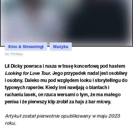
Kino & Streamingi
Muzyka
fot. FX/Hulu
Lil Dicky powraca i rusza w trasę koncertową pod hasłem
Looking for Love Tour
. Jego przypadek nadal jest osobliwy
i osobny. Daleko mu pod względem looku i storytellingu do
typowych raperów. Kiedy inni nawijają o blantach i
ruchaniu lasek, on rzuca wersami o tym, że ma małego
penisa i że pierwszy klip zrobił za hajs z bar micwy.
Artykuł został pierwotnie opublikowany w maju 2023
roku.