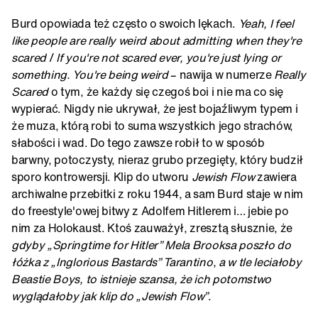
Burd opowiada też często o swoich lękach.
Yeah, I feel
like people are really weird about admitting when they're
scared
/
If you're not scared ever, you're just lying or
something. You're being weird
– nawija w numerze
Really
Scared
o tym, że każdy się czegoś boi i nie ma co się
wypierać. Nigdy nie ukrywał, że jest bojaźliwym typem i
że muza, którą robi to suma wszystkich jego strachów,
słabości i wad. Do tego zawsze robił to w sposób
barwny, potoczysty, nieraz grubo przegięty, który budził
sporo kontrowersji. Klip do utworu
Jewish Flow
zawiera
archiwalne przebitki z roku 1944, a sam Burd staje w nim
do freestyle'owej bitwy z Adolfem Hitlerem i… jebie po
nim za Holokaust. Ktoś zauważył, zresztą słusznie, że
gdyby „Springtime for Hitler” Mela Brooksa poszło do
łóżka z „Inglorious Bastards” Tarantino
,
a w tle leciałoby
Beastie Boys, to istnieje szansa, że ich potomstwo
wyglądałoby jak klip do „Jewish Flow”
.