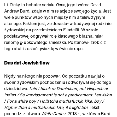
Lil Dicky to bohater serialu
Dave
, jego twórca David
Andrew Burd, zdaje w nim relację ze swojego życia. Jest
wiele punktów wspólnych między nim a telewizyjnym
alter ego. Faktem jest, że dorastał w tradycyjnej rodzinie
żydowskiej na przedmieściach Filadelfii. W szkole
podstawowej odgrywał rolę klasowego błazna, miał
renomę głupkowatego śmieszka. Postanowił zrobić z
tego atut i zostać gwiazdą w świecie rapu.
Das dat Jewish flow
Nigdy na nikogo nie pozował. Od początku nawijał o
swoim żydowskim pochodzeniu i odwoływał się do tego
dziedzictwa.
I ain't black or Dominican, not Hispanic or
Indian / So imprisonment is not a predicament, I envision
/
For a white boy / Hollatcha muthafuckin kike, boy /
Higher than a muthafuckin kite, it's iight boi
. Tekst
pochodzi z utworu
White Dude
z 2013 r., w którym Burd