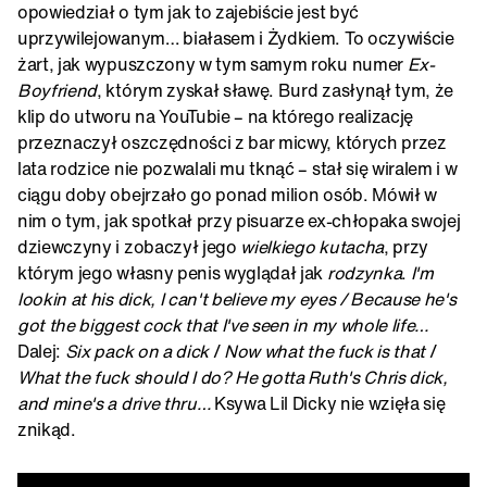
opowiedział o tym jak to zajebiście jest być
uprzywilejowanym… białasem i Żydkiem. To oczywiście
żart, jak wypuszczony w tym samym roku numer
Ex-
Boyfriend
, którym zyskał sławę. Burd zasłynął tym, że
klip do utworu na YouTubie – na którego realizację
przeznaczył oszczędności z bar micwy, których przez
lata rodzice nie pozwalali mu tknąć – stał się wiralem i w
ciągu doby obejrzało go ponad milion osób. Mówił w
nim o tym, jak spotkał przy pisuarze ex-chłopaka swojej
dziewczyny i zobaczył jego
wielkiego kutacha
, przy
którym jego własny penis wyglądał jak
rodzynka
.
I'm
lookin at his dick, I can't believe my eyes / Because he's
got the biggest cock that I've seen in my whole life…
Dalej:
Six pack on a dick
/
Now what the fuck is that
/
What the fuck should I do? He gotta Ruth's Chris dick,
and mine's a drive thru…
Ksywa Lil Dicky nie wzięła się
znikąd.