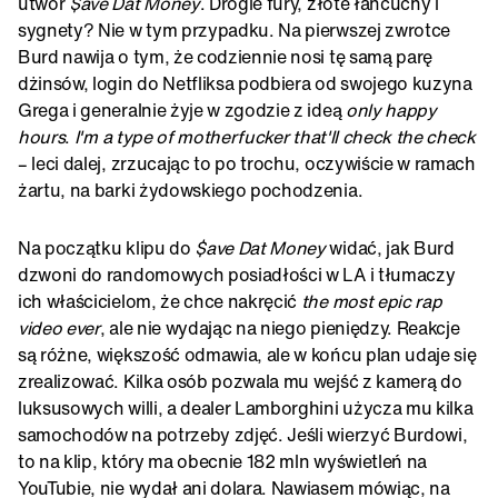
utwór
$ave Dat Money
. Drogie fury, złote łańcuchy i
sygnety? Nie w tym przypadku. Na pierwszej zwrotce
Burd nawija o tym, że
codziennie nosi tę samą parę
dżinsów, login do Netfliksa podbiera od swojego kuzyna
Grega i generalnie żyje w zgodzie z ideą
only happy
hours
.
I'm a type of motherfucker that'll check the check
– leci dalej, zrzucając to po trochu, oczywiście w ramach
żartu, na barki żydowskiego pochodzenia.
Na początku klipu do
$ave Dat Money
widać, jak Burd
dzwoni do randomowych posiadłości w LA i tłumaczy
ich właścicielom, że chce nakręcić
the most epic rap
video ever
, ale nie wydając na niego pieniędzy. Reakcje
są różne, większość odmawia, ale w końcu plan udaje się
zrealizować. Kilka osób pozwala mu wejść z kamerą do
luksusowych willi, a dealer Lamborghini użycza mu kilka
samochodów na potrzeby zdjęć. Jeśli wierzyć Burdowi,
to na klip, który ma obecnie 182 mln wyświetleń na
YouTubie, nie wydał ani dolara. Nawiasem mówiąc, na