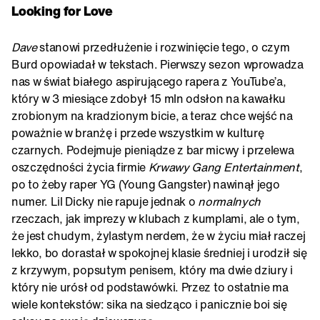
Looking for Love
Dave
stanowi przedłużenie i rozwinięcie tego, o czym
Burd opowiadał w tekstach. Pierwszy sezon wprowadza
nas w świat białego aspirującego rapera z YouTube’a,
który w 3 miesiące zdobył 15 mln odsłon na kawałku
zrobionym na kradzionym bicie, a teraz chce wejść na
poważnie w branżę i przede wszystkim w kulturę
czarnych. Podejmuje pieniądze z bar micwy i przelewa
oszczędności życia firmie
Krwawy Gang Entertainment
,
po to żeby raper YG (Young Gangster) nawinął jego
numer. Lil Dicky nie rapuje jednak o
normalnych
rzeczach, jak imprezy w klubach z kumplami, ale o tym,
że jest chudym, żylastym nerdem, że w życiu miał raczej
lekko, bo dorastał w spokojnej klasie średniej i urodził się
z krzywym, popsutym penisem, który ma dwie dziury i
który nie urósł od podstawówki. Przez to ostatnie ma
wiele kontekstów: sika na siedząco i panicznie boi się