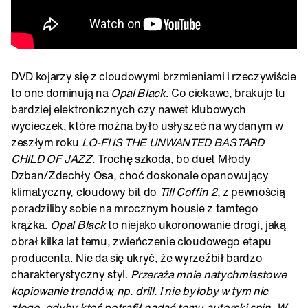
DVD kojarzy się z cloudowymi brzmieniami i rzeczywiście
to one dominują na
Opal Black
. Co ciekawe, brakuje tu
bardziej elektronicznych czy nawet klubowych
wycieczek, które można było usłyszeć na wydanym w
zeszłym roku
LO​-​FI IS THE UNWANTED BASTARD
CHILD OF JAZZ
. Trochę szkoda, bo duet Młody
Dzban/Zdechły Osa, choć doskonale opanowujący
klimatyczny, cloudowy bit do
Till Coffin 2
, z pewnością
poradziliby sobie na mrocznym housie z tamtego
krążka.
Opal Black
to niejako ukoronowanie drogi, jaką
obrał kilka lat temu, zwieńczenie cloudowego etapu
producenta. Nie da się ukryć, że wyrzeźbił bardzo
charakterystyczny styl.
Przeraża mnie natychmiastowe
kopiowanie trendów, np. drill. I nie byłoby w tym nic
złego, gdyby ktoś potrafił nadać temu autorski spin. W