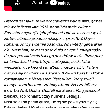
Historia jest taka, że we wrocławskim klubie Alibi, gdzieś
tak w okolicach lata 2014, podbił do mnie Łukasz
Zaremba z agencji hiphopkoncert i mówi: a czemu ty nie
zrobisz albumu producenckiego, zaprosiłbyś Deysa,
Kubana, oni by świetnie pasowali. No i wtedy generalnie
nie uważałem, że mam dość dużo obycia i umiejętności
do przeprowadzenia takiego przedsięwzięcia. Przez parę
lat temat leżał kompletnym odłogiem, aczkolwiek
wiedziałem, że kiedyś ten album muszę zrobić. Potem
historia się powtórzyła. Latem 2019 w krakowskim klubie
rozmawiałem z Mateuszem Piszczkiem, który rzucił
identycznym hasłem - zróbmy album. No i zrobiliśmy
-
mówi Da Vosk Docta.
Opal Black
otwiera
Parę piosenek
,
zaskakująco romantyczny numer z Jetlagz.
Nostalgiczna partia gitary, której nie powstydziłby się
Pejzaż, Łajzol i Kosi szybujący ponad atmosferycznymi