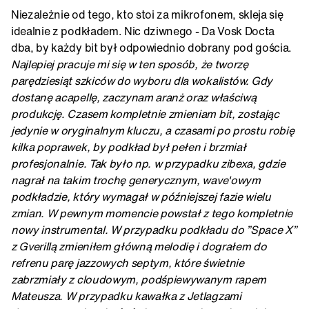
Niezależnie od tego, kto stoi za mikrofonem, skleja się
idealnie z podkładem. Nic dziwnego - Da Vosk Docta
dba, by każdy bit był odpowiednio dobrany pod gościa.
Najlepiej pracuje mi się w ten sposób, że tworzę
parędziesiąt szkiców do wyboru dla wokalistów. Gdy
dostanę acapellę, zaczynam aranż oraz właściwą
produkcję. Czasem kompletnie zmieniam bit, zostając
jedynie w oryginalnym kluczu, a czasami po prostu robię
kilka poprawek, by podkład był pełen i brzmiał
profesjonalnie. Tak było np. w przypadku zibexa, gdzie
nagrał na takim trochę generycznym, wave'owym
podkładzie, który wymagał w późniejszej fazie wielu
zmian. W pewnym momencie powstał z tego kompletnie
nowy instrumental. W przypadku podkładu do ”Space X”
z Gverillą zmieniłem główną melodię i dograłem do
refrenu parę jazzowych septym, które świetnie
zabrzmiały z cloudowym, podśpiewywanym rapem
Mateusza. W przypadku kawałka z Jetlagzami