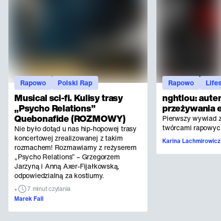
Rapowo
Polski Rap
Rapowo
Life
Musical sci-fi. Kulisy trasy
nghtlou: aute
„Psycho Relations”
przeżywania 
Quebonafide (ROZMOWY)
Pierwszy wywiad z
twórcami rapowych
Nie było dotąd u nas hip-hopowej trasy
koncertowej zrealizowanej z takim
Karina Lachmirowicz
rozmachem! Rozmawiamy z reżyserem
„Psycho Relations” – Grzegorzem
Jarzyną i Anną Axer-Fijałkowską,
odpowiedzialną za kostiumy.
•
7 minut czytania
Marek Fall