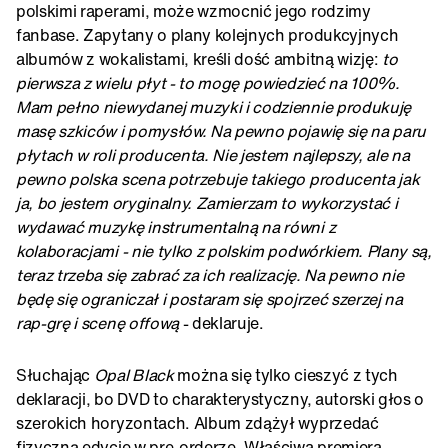
polskimi raperami, może wzmocnić jego rodzimy
fanbase. Zapytany o plany kolejnych produkcyjnych
albumów z wokalistami, kreśli dość ambitną wizję:
to
pierwsza z wielu płyt - to mogę powiedzieć na 100%.
Mam pełno niewydanej muzyki i codziennie produkuję
masę szkiców i pomysłów. Na pewno pojawię się na paru
płytach w roli producenta. Nie jestem najlepszy, ale na
pewno polska scena potrzebuje takiego producenta jak
ja, bo jestem oryginalny. Zamierzam to wykorzystać i
wydawać muzykę instrumentalną na równi z
kolaboracjami - nie tylko z polskim podwórkiem. Plany są,
teraz trzeba się zabrać za ich realizację. Na pewno nie
będę się ograniczał i postaram się spojrzeć szerzej na
rap-grę i scenę offową
- deklaruje.
Słuchając
Opal Black
można się tylko cieszyć z tych
deklaracji, bo DVD to charakterystyczny, autorski głos o
szerokich horyzontach. Album zdążył wyprzedać
fizyczną edycję w pre-orderze. Właściwa premiera