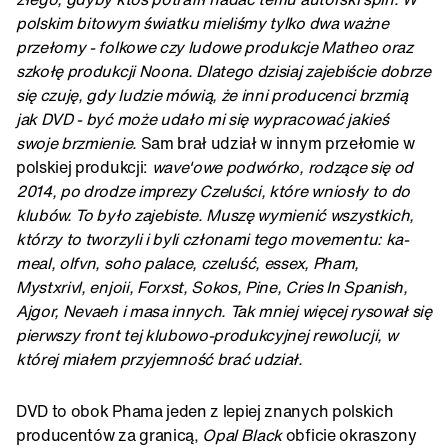
polskim bitowym światku mieliśmy tylko dwa ważne
przełomy - folkowe czy ludowe produkcje Matheo oraz
szkołę produkcji Noona. Dlatego dzisiaj zajebiście dobrze
się czuję, gdy ludzie mówią, że inni producenci brzmią
jak DVD - być może udało mi się wypracować jakieś
swoje brzmienie.
Sam brał udział w innym przełomie w
polskiej produkcji:
wave'owe podwórko, rodzące się od
2014, po drodze imprezy Czeluści, które wniosły to do
klubów. To było zajebiste. Muszę wymienić wszystkich,
którzy to tworzyli i byli członami tego movementu: ka-
meal, olfvn, soho palace, czeluść, essex, Pham,
Mystxrivl, enjoii, Forxst, Sokos, Pine, Cries In Spanish,
Ajgor, Nevaeh i masa innych. Tak mniej więcej rysował się
pierwszy front tej klubowo-produkcyjnej rewolucji, w
której miałem przyjemność brać udział.
DVD to obok Phama jeden z lepiej znanych polskich
producentów za granicą,
Opal Black
obficie okraszony