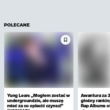
POLECANE
Yung Lean: „Mogłem zostać w
Awantura za 3
undergroundzie, ale muszę
głośny rankin
mieć za co opłacić czynsz!”
Rap Albums of