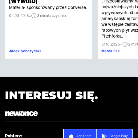
(WYWIAD)
„Przedstawiamy r
najważniejszych i 
Materiał sponsorowany przez Converse.
wpływowych albu
•
04.03.2018
3 minuty czytania
amerykańskiej for
we wstępie zestaw
rapowych płyt ws
Pitchforka.
•
01.10.2025
2 min
Jacek Sobczyński
Marek Fall
INTERESUJ SIĘ.
Pobierz:
App Store
Google Play