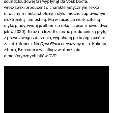
soundcloudowej fali wypłynął Da Vosk Docta,
wrocławski producent o charakterystycznym, lekko
mrocznym i melancholijnym stylu, mocno zaprawionym
elektroniką i atmosferą. Ma w zasadzie nieskazitelną
etykę pracy, wydając album co roku (czasami nawet dwa,
jak w 2020). Teraz nadszedł czas na producencką płytę
z prawdziwego zdarzenia, wypchaną po brzegi gośćmi
za mikrofonem. Na
Opal Black
usłyszymy m.in. Kukona,
zibexa, Bonsona czy Jetlagz w otoczeniu
atmosferycznych bitów DVD.