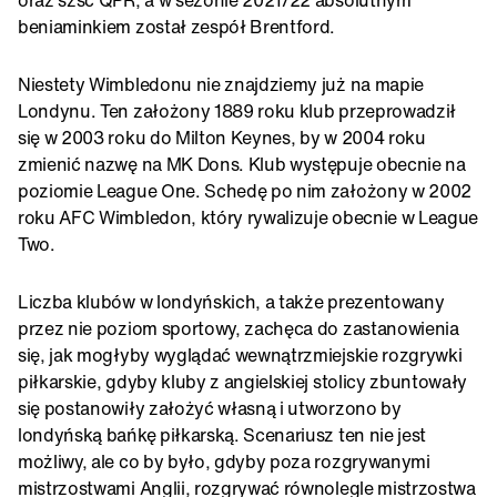
beniaminkiem został zespół Brentford.
Niestety Wimbledonu nie znajdziemy już na mapie
Londynu. Ten założony 1889 roku klub przeprowadził
się w 2003 roku do Milton Keynes, by w 2004 roku
zmienić nazwę na MK Dons. Klub występuje obecnie na
poziomie League One. Schedę po nim założony w 2002
roku AFC Wimbledon, który rywalizuje obecnie w League
Two.
Liczba klubów w londyńskich, a także prezentowany
przez nie poziom sportowy, zachęca do zastanowienia
się, jak mogłyby wyglądać wewnątrzmiejskie rozgrywki
piłkarskie, gdyby kluby z angielskiej stolicy zbuntowały
się postanowiły założyć własną i utworzono by
londyńską bańkę piłkarską. Scenariusz ten nie jest
możliwy, ale co by było, gdyby poza rozgrywanymi
mistrzostwami Anglii, rozgrywać równolegle mistrzostwa