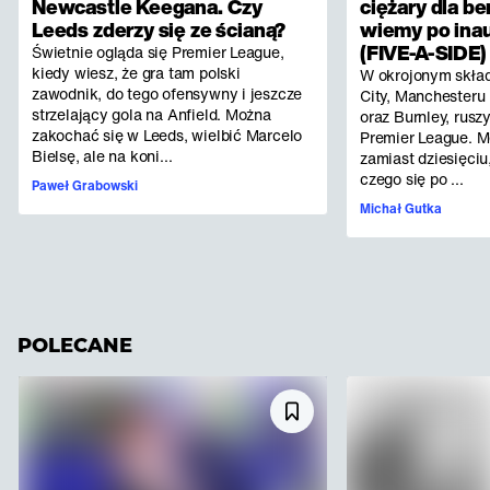
Newcastle Keegana. Czy
ciężary dla b
Leeds zderzy się ze ścianą?
wiemy po inau
(FIVE-A-SIDE)
Świetnie ogląda się Premier League,
kiedy wiesz, że gra tam polski
W okrojonym skład
zawodnik, do tego ofensywny i jeszcze
City, Manchesteru 
strzelający gola na Anfield. Można
oraz Burnley, rus
zakochać się w Leeds, wielbić Marcelo
Premier League. 
Bielsę, ale na koni...
zamiast dziesięci
czego się po ...
Paweł Grabowski
Michał Gutka
POLECANE