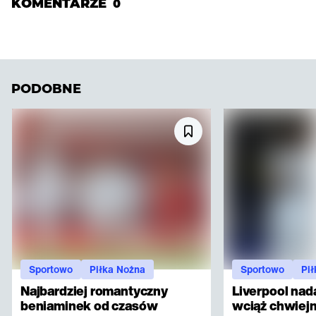
KOMENTARZE
0
PODOBNE
Sportowo
Piłka Nożna
Sportowo
Pi
Najbardziej romantyczny
Liverpool nad
beniaminek od czasów
wciąż chwiejn