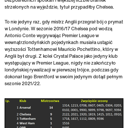
bezpośrednich spotkań i większej liczbie bramek
strzelonych na wyjeździe, tytuł przypadłby Chelsea.
To nie jedyny raz, gdy mistrz Anglii przegrał bój o prymat
w Londynie. W sezonie 2016/17 Chelsea pod wodzą
Antonio Conte wygrywając Premier League w
wewnątrzlondyńskich pojedynkach musiała ustąpić
wyższości Tottenhamowi Mauricio Pochettino, który w
Anglii był drugi. Z kolei Crystal Palace jako jedyny klub
występujący w Premier League, nigdy nie zakończyło
londyńskiej rywalizacji w pierwszej trójce, podczas gdy
dokonał tego Brentford w swoim jedynym dotąd pełnym
sezonie 2021/22.