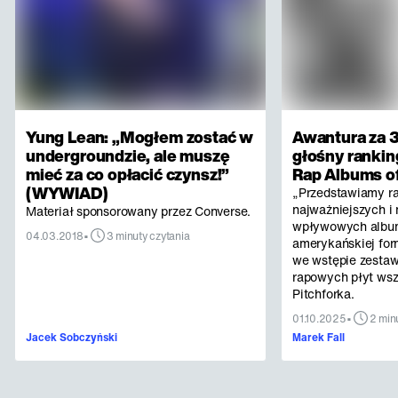
Yung Lean: „Mogłem zostać w
Awantura za 3
undergroundzie, ale muszę
głośny rankin
mieć za co opłacić czynsz!”
Rap Albums of
(WYWIAD)
„Przedstawiamy r
najważniejszych i 
Materiał sponsorowany przez Converse.
wpływowych albu
•
04.03.2018
3 minuty czytania
amerykańskiej for
we wstępie zestaw
rapowych płyt ws
Pitchforka.
•
01.10.2025
2 min
Jacek Sobczyński
Marek Fall