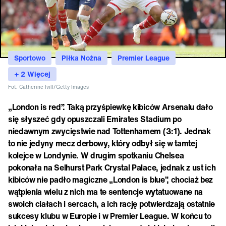
Sportowo
Piłka Nożna
Premier League
+ 2 Więcej
Fot. Catherine Ivill/Getty Images
„London is red”. Taką przyśpiewkę kibiców Arsenalu dało
się słyszeć gdy opuszczali Emirates Stadium po
niedawnym zwycięstwie nad Tottenhamem (3:1). Jednak
to nie jedyny mecz derbowy, który odbył się w tamtej
kolejce w Londynie. W drugim spotkaniu Chelsea
pokonała na Selhurst Park Crystal Palace, jednak z ust ich
kibiców nie padło magiczne „London is blue”, chociaż bez
wątpienia wielu z nich ma te sentencje wytatuowane na
swoich ciałach i sercach, a ich rację potwierdzają ostatnie
sukcesy klubu w Europie i w Premier League. W końcu to