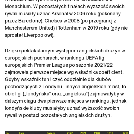
Monachium. W pozostałych finałach wyższość swoich
rywali musiały uznać Arsenal w 2006 roku (pokonany
przez Barcelonę), Chelsea w 2008 (po przegranej z
Manchesterem United) i Tottenham w 2019 roku (gdy nie
sprostał Liverpoolowi).
Dzięki spektakularnym występom angielskich drużyn w
europejskich pucharach, w rankingu UEFA lig
europejskich Premier League po sezonie 2021/22
zajmowała pierwsze miejsce wg wskaźnika coefficient.
Gdyby wskaźnik ten liczyć oddzielnie dla klubów
pochodzących z Londynu i innych angielskich miast, to
obie ligi („londyńska” oraz „angielska”) zajmowałyby w
dalszym ciągu dwa pierwsze miejsca w rankingu, jednak
londyńskie kluby musiałyby uznać wyższość swoich
rywali w postaci pozostałych angielskich drużyn.