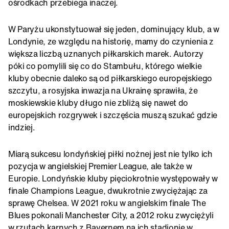
ośrodkach przebiega inaczej.
W Paryżu ukonstytuował się jeden, dominujący klub, a w
Londynie, ze względu na historię, mamy do czynienia z
większa liczbą uznanych piłkarskich marek. Autorzy
póki co pomylili się co do Stambułu, którego wielkie
kluby obecnie daleko są od piłkarskiego europejskiego
szczytu, a rosyjska inwazja na Ukrainę sprawiła, że
moskiewskie kluby długo nie zbliżą się nawet do
europejskich rozgrywek i szczęścia muszą szukać gdzie
indziej.
Miarą sukcesu londyńskiej piłki nożnej jest nie tylko ich
pozycja w angielskiej Premier League, ale także w
Europie. Londyńskie kluby pięciokrotnie występowały w
finale Champions League, dwukrotnie zwyciężając za
sprawę Chelsea. W 2021 roku w angielskim finale The
Blues pokonali Manchester City, a 2012 roku zwyciężyli
w rzutach karnych z Bayernem na ich stadionie w