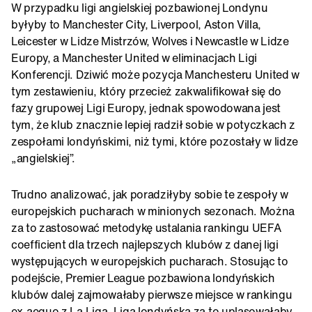
W przypadku ligi angielskiej pozbawionej Londynu
byłyby to Manchester City, Liverpool, Aston Villa,
Leicester w Lidze Mistrzów, Wolves i Newcastle w Lidze
Europy, a Manchester United w eliminacjach Ligi
Konferencji. Dziwić może pozycja Manchesteru United w
tym zestawieniu, który przecież zakwalifikował się do
fazy grupowej Ligi Europy, jednak spowodowana jest
tym, że klub znacznie lepiej radził sobie w potyczkach z
zespołami londyńskimi, niż tymi, które pozostały w lidze
„angielskiej”.
Trudno analizować, jak poradziłyby sobie te zespoły w
europejskich pucharach w minionych sezonach. Można
za to zastosować metodykę ustalania rankingu UEFA
coefficient dla trzech najlepszych klubów z danej ligi
występujących w europejskich pucharach. Stosując to
podejście, Premier League pozbawiona londyńskich
klubów dalej zajmowałaby pierwsze miejsce w rankingu
ex-aequo z La Liga. Liga londyńska za to uplasowałaby