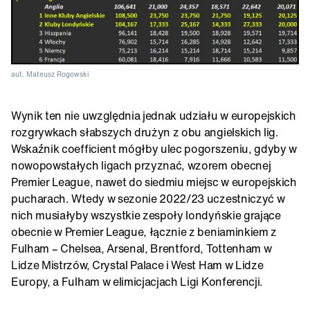
aut. Mateusz Rogowski
Wynik ten nie uwzględnia jednak udziału w europejskich
rozgrywkach słabszych drużyn z obu angielskich lig.
Wskaźnik coefficient mógłby ulec pogorszeniu, gdyby w
nowopowstałych ligach przyznać, wzorem obecnej
Premier League, nawet do siedmiu miejsc w europejskich
pucharach. Wtedy w sezonie 2022/23 uczestniczyć w
nich musiałyby wszystkie zespoły londyńskie grające
obecnie w Premier League, łącznie z beniaminkiem z
Fulham – Chelsea, Arsenal, Brentford, Tottenham w
Lidze Mistrzów, Crystal Palace i West Ham w Lidze
Europy, a Fulham w elimicjacjach Ligi Konferencji.