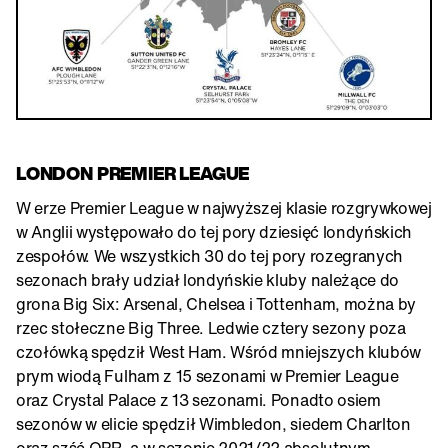
LONDON PREMIER LEAGUE
W erze Premier League w najwyższej klasie rozgrywkowej
w Anglii występowało do tej pory dziesięć londyńskich
zespołów. We wszystkich 30 do tej pory rozegranych
sezonach brały udział londyńskie kluby należące do
grona Big Six: Arsenal, Chelsea i Tottenham, można by
rzec stołeczne Big Three. Ledwie cztery sezony poza
czołówką spędził West Ham. Wśród mniejszych klubów
prym wiodą Fulham z 15 sezonami w Premier League
oraz Crystal Palace z 13 sezonami. Ponadto osiem
sezonów w elicie spędził Wimbledon, siedem Charlton
oraz szść QPR, a w sezonie 2021/22 absolutnym