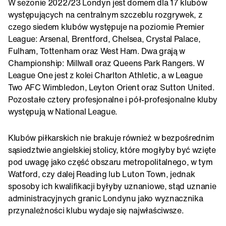
W sezonie 2022/23 Londyn jest domem dla 17 klubów
występujących na centralnym szczeblu rozgrywek, z
czego siedem klubów występuje na poziomie Premier
League: Arsenal, Brentford, Chelsea, Crystal Palace,
Fulham, Tottenham oraz West Ham. Dwa grają w
Championship: Millwall oraz Queens Park Rangers. W
League One jest z kolei Charlton Athletic, a w League
Two AFC Wimbledon, Leyton Orient oraz Sutton United.
Pozostałe cztery profesjonalne i pół-profesjonalne kluby
występują w National League.
Klubów piłkarskich nie brakuje również w bezpośrednim
sąsiedztwie angielskiej stolicy, które mogłyby być wzięte
pod uwagę jako część obszaru metropolitalnego, w tym
Watford, czy dalej Reading lub Luton Town, jednak
sposoby ich kwalifikacji byłyby uznaniowe, stąd uznanie
administracyjnych granic Londynu jako wyznacznika
przynależności klubu wydaje się najwłaściwsze.