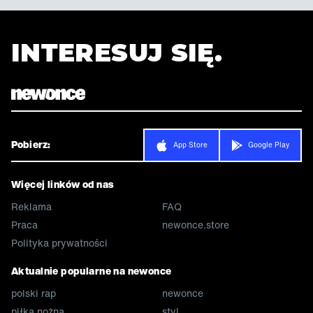
INTERESUJ SIĘ.
Pobierz:
App Store
Google Play
Więcej linków od nas
Reklama
FAQ
Praca
newonce.store
Polityka prywatności
Aktualnie popularne na newonce
polski rap
newonce
piłka nożna
styl