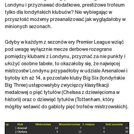
Londynu i przyznawać dodatkowe, prestiżowe trofeum
tylko dla londyńskich klubuów? Nie wybiegając w
przyszłość możemy przeanalizować jak wyglądałoby w
minionych sezonach.
Gdyby w każdym z sezonów ery Premier League wziąć
pod uwagę wyłącznie mecze derbowe rozegrane
pomiędzy klubami z Londynu, przyznać za nie punkty i
ułożyć osobne tabele, to okazałoby się, że najwięcej
mistrzostw Londynu przypadłoby w udziale Arsenalowi i
byłoby ich aż 14, a pozostałe kluby Big Six (londyńskie
Big Three) ustępowałyby zwycięzcy klasyfikacji
medalowej o pięć tytułów (Chelsea z dziewięcioma w
historii) oraz o dziewięć tytułów (Tottenham, który
mógłby wstawić do gabloty pięć trofeów mistrzowskich).