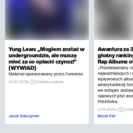
Yung Lean: „Mogłem zostać w
Awantura za 3
undergroundzie, ale muszę
głośny rankin
mieć za co opłacić czynsz!”
Rap Albums of
(WYWIAD)
„Przedstawiamy r
najważniejszych i 
Materiał sponsorowany przez Converse.
wpływowych albu
•
04.03.2018
3 minuty czytania
amerykańskiej for
we wstępie zestaw
rapowych płyt ws
Pitchforka.
•
01.10.2025
2 min
Jacek Sobczyński
Marek Fall