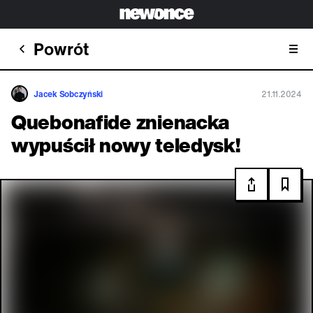
Powrót
Jacek Sobczyński
21.11.2024
Quebonafide znienacka
wypuścił nowy teledysk!