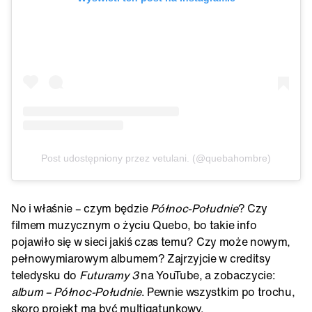
Post udostępniony przez vetulani. (@quebahombre)
No i właśnie – czym będzie
Północ-Południe
? Czy
filmem muzycznym o życiu Quebo, bo takie info
pojawiło się w sieci jakiś czas temu? Czy może nowym,
pełnowymiarowym albumem? Zajrzyjcie w creditsy
teledysku do
Futuramy 3
na YouTube, a zobaczycie:
album – Północ-Południe
. Pewnie wszystkim po trochu,
skoro projekt ma być multigatunkowy.