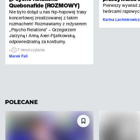
Quebonafide (ROZMOWY)
Pierwszy wywiad z
twórcami rapowych
Nie było dotąd u nas hip-hopowej trasy
koncertowej zrealizowanej z takim
Karina Lachmirowicz
rozmachem! Rozmawiamy z reżyserem
„Psycho Relations” – Grzegorzem
Jarzyną i Anną Axer-Fijałkowską,
odpowiedzialną za kostiumy.
•
7 minut czytania
Marek Fall
POLECANE