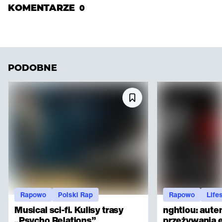
KOMENTARZE
0
PODOBNE
Rapowo
Polski Rap
Rapowo
Life
Musical sci-fi. Kulisy trasy
nghtlou: aute
„Psycho Relations”
przeżywania 