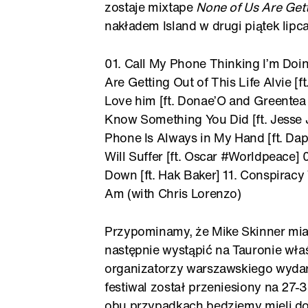
zostaje mixtape
None of Us Are Gett
nakładem Island w drugi piątek lipca.
01. Call My Phone Thinking I’m Doin
Are Getting Out of This Life Alvie 
Love him [ft. Donae’O and Greentea 
Know Something You Did [ft. Jesse 
Phone Is Always in My Hand [ft. Da
Will Suffer [ft. Oscar #Worldpeace] 
Down [ft. Hak Baker] 11. Conspiracy 
Am (with Chris Lorenzo)
Przypominamy, że Mike Skinner mia
następnie wystąpić na Tauronie wła
organizatorzy warszawskiego wydar
festiwal został przeniesiony na 27-
obu przypadkach będziemy mieli do