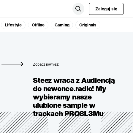
Zaloguj się
Lifestyle
Offline
Gaming
Originals
Zobacz również:
Steez wraca z Audiencją
do newonce.radio! My
wybieramy nasze
ulubione sample w
trackach PRO8L3Mu