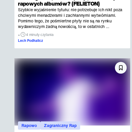
rapowych albumów? (FELIETON)
Szybkie wyjaśnienie tytułu: nie potrzebuje ich nikt poza
chciwymi menadżerami i zachłannymi wytwórniami.
Pomimo tego, że pośmiertne płyty nie są na rynku
wydawniczym żadną nowością, to w ostatnich ...
•
4 minuty czytania
Lech Podhalicz
Rapowo
Zagraniczny Rap