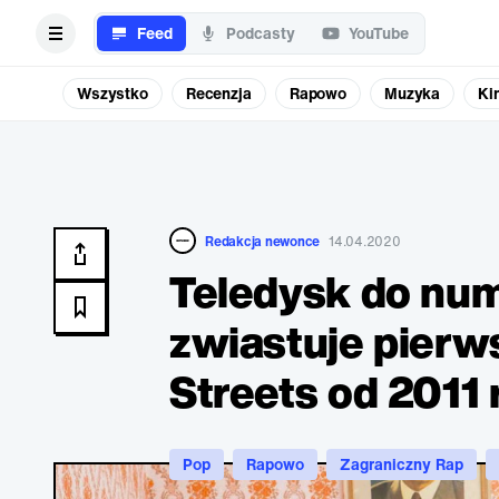
Feed
Podcasty
YouTube
Wszystko
Recenzja
Rapowo
Muzyka
Ki
Redakcja newonce
14.04.2020
Teledysk do num
zwiastuje pierw
Streets od 2011 
Pop
Rapowo
Zagraniczny Rap