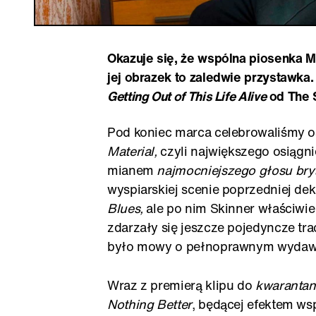
Okazuje się, że wspólna piosenka M
jej obrazek to zaledwie przystawk
Getting Out of This Life Alive
od The S
Pod koniec marca celebrowaliśmy o
Material,
czyli największego osiągni
mianem
najmocniejszego głosu bry
wyspiarskiej scenie poprzedniej de
Blues,
ale po nim Skinner właściwie
zdarzały się jeszcze pojedyncze tra
było mowy o pełnoprawnym wydawnic
Wraz z premierą klipu do
kwaranta
Nothing Better
, będącej efektem ws