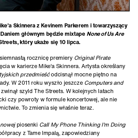
ike'a Skinnera z Kevinem Parkerem i towarzyszący
a. Daniem głównym będzie mixtape
None of Us Are
treets,
który ukaże się 10 lipca.
siemnastą rocznicę premiery
Original Pirate
ęcia w karierze Mike'a Skinnera. Artysta określany
tyjskich przedmieść
odcisnął mocne piętno na
kady. W 2011 roku wyszło jeszcze
Computers and
 zwinął szyld The Streets. W kolejnych latach
cki czy powroty w formule koncertowej, ale nie
twie. To zmienia się właśnie teraz.
nnowej
piosenki
Call My Phone Thinking I'm Doing
półpracy z Tame Impalą, zapowiedziany