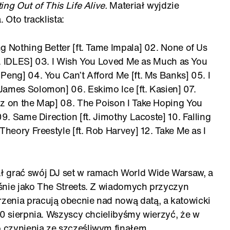
ing Out of This Life Alive.
Materiał wyjdzie
 Oto tracklista:
g Nothing Better [ft. Tame Impala] 02. None of Us
[ft. IDLES] 03. I Wish You Loved Me as Much as You
Peng] 04. You Can’t Afford Me [ft. Ms Banks] 05. I
James Solomon] 06. Eskimo Ice [ft. Kasien] 07.
pz on the Map] 08. The Poison I Take Hoping You
09. Same Direction [ft. Jimothy Lacoste] 10. Falling
Theory Freestyle [ft. Rob Harvey] 12. Take Me as I
ł grać swój DJ set w ramach World Wide Warsaw, a
śnie jako The Streets. Z wiadomych przyczyn
zenia pracują obecnie nad nową datą, a katowicki
30 sierpnia. Wszyscy chcielibyśmy wierzyć, że w
 czynienia ze szczęśliwym finałem.