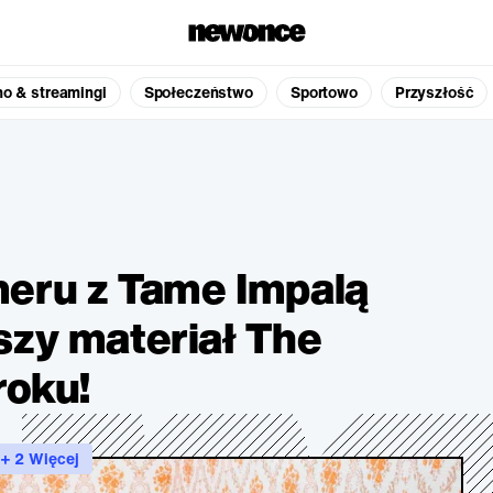
no & streamingi
Społeczeństwo
Sportowo
Przyszłość
eru z Tame Impalą
szy materiał The
roku!
+ 2 Więcej