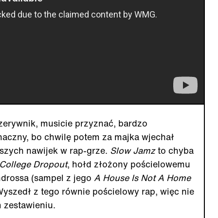
rzerywnik, musicie przyznać, bardzo
naczny, bo chwilę potem za majka wjechał
bszych nawijek w rap-grze.
Slow Jamz
to chyba
College Dropout
, hołd złożony pościelowemu
drossa (sampel z jego
A House Is Not A Home
yszedł z tego równie pościelowy rap, więc nie
zestawieniu.