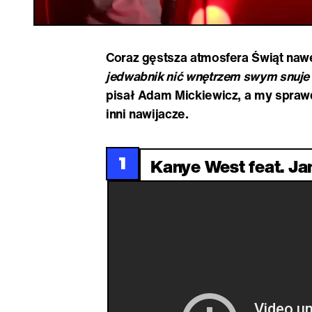
Coraz gęstsza atmosfera Świąt naw
jedwabnik nić wnętrzem swym snuje / 
pisał Adam Mickiewicz, a my sprawd
inni nawijacze.
1
Kanye West feat. Ja