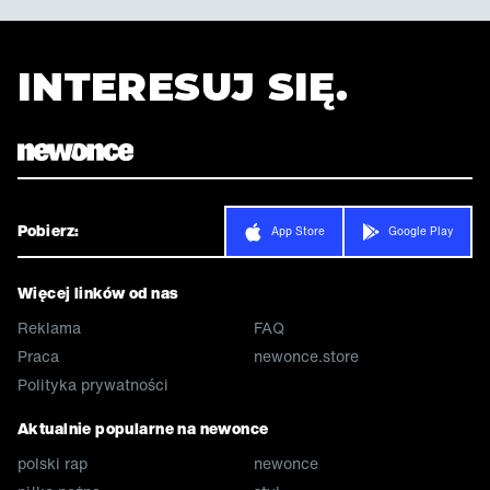
INTERESUJ SIĘ.
Pobierz:
App Store
Google Play
Więcej linków od nas
Reklama
FAQ
Praca
newonce.store
Polityka prywatności
Aktualnie popularne na newonce
polski rap
newonce