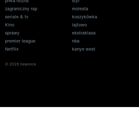
piłka nożna
styl
zagraniczny rap
molesta
seriale & tv
koszykówka
Kino
lajtowo
sprawy
ekstraklasa
premier league
nba
Netflix
kanye west
©
2026
newonce