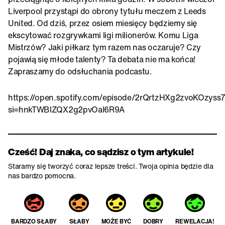
Liverpool przystąpi do obrony tytułu meczem z Leeds
United. Od dziś, przez osiem miesięcy będziemy się
ekscytować rozgrywkami ligi milionerów. Komu Liga
Mistrzów? Jaki piłkarz tym razem nas oczaruje? Czy
pojawią się młode talenty? Ta debata nie ma końca!
Zapraszamy do odsłuchania podcastu.
https://open.spotify.com/episode/2rQrtzHXg2zvoKOzyss
si=hnkTWBlZQX2g2pvOal6R9A
Cześć! Daj znaka, co sądzisz o tym artykule!
Staramy się tworzyć coraz lepsze treści. Twoja opinia będzie dla
nas bardzo pomocna.
BARDZO SŁABY
SŁABY
MOŻE BYĆ
DOBRY
REWELACJA!