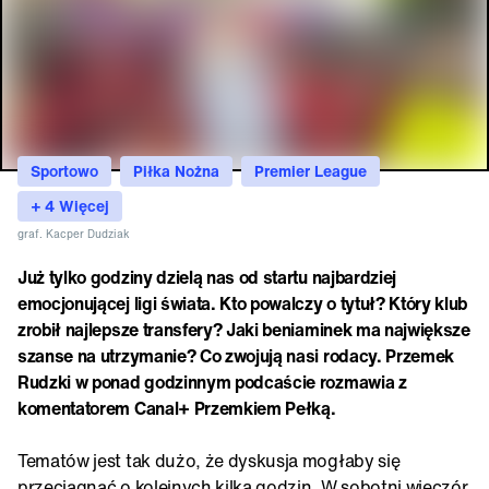
Sportowo
Piłka Nożna
Premier League
+ 4 Więcej
graf. Kacper Dudziak
Już tylko godziny dzielą nas od startu najbardziej
emocjonującej ligi świata. Kto powalczy o tytuł? Który klub
zrobił najlepsze transfery? Jaki beniaminek ma największe
szanse na utrzymanie? Co zwojują nasi rodacy. Przemek
Rudzki w ponad godzinnym podcaście rozmawia z
komentatorem Canal+ Przemkiem Pełką.
Tematów jest tak dużo, że dyskusja mogłaby się
przeciągnąć o kolejnych kilka godzin. W sobotni wieczór