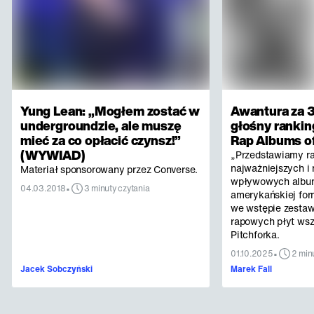
Yung Lean: „Mogłem zostać w
Awantura za 3
undergroundzie, ale muszę
głośny rankin
mieć za co opłacić czynsz!”
Rap Albums of
(WYWIAD)
„Przedstawiamy r
najważniejszych i 
Materiał sponsorowany przez Converse.
wpływowych albu
•
04.03.2018
3 minuty czytania
amerykańskiej for
we wstępie zestaw
rapowych płyt ws
Pitchforka.
•
01.10.2025
2 min
Jacek Sobczyński
Marek Fall