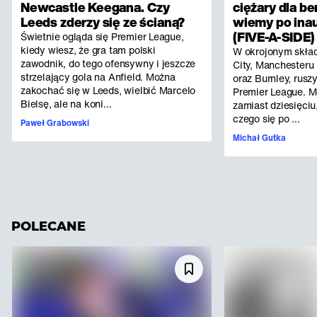
Newcastle Keegana. Czy
ciężary dla b
Leeds zderzy się ze ścianą?
wiemy po inau
(FIVE-A-SIDE)
Świetnie ogląda się Premier League,
kiedy wiesz, że gra tam polski
W okrojonym skład
zawodnik, do tego ofensywny i jeszcze
City, Manchesteru 
strzelający gola na Anfield. Można
oraz Burnley, rus
zakochać się w Leeds, wielbić Marcelo
Premier League. 
Bielsę, ale na koni...
zamiast dziesięci
czego się po ...
Paweł Grabowski
Michał Gutka
POLECANE