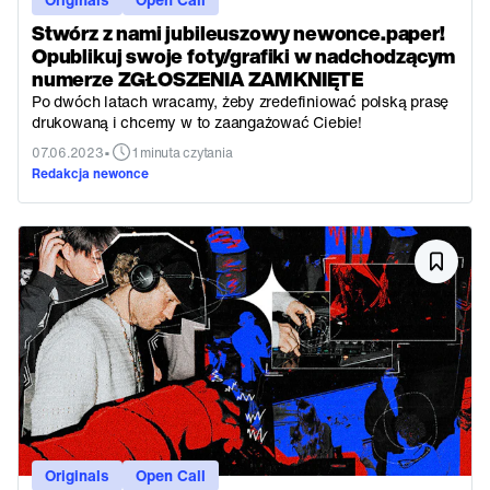
Stwórz z nami jubileuszowy newonce.paper!
Opublikuj swoje foty/grafiki w nadchodzącym
numerze ZGŁOSZENIA ZAMKNIĘTE
Po dwóch latach wracamy, żeby zredefiniować polską prasę
drukowaną i chcemy w to zaangażować Ciebie!
•
07.06.2023
1 minuta czytania
Redakcja newonce
Originals
Open Call