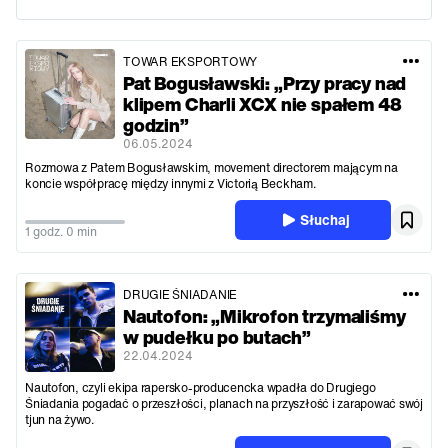
TOWAR EKSPORTOWY
Pat Bogusławski: „Przy pracy nad
klipem Charli XCX nie spałem 48
godzin”
06.05.2024
Rozmowa z Patem Bogusławskim, movement directorem mającym na
koncie współpracę między innymi z Victorią Beckham.
Słuchaj
1 godz. 0 min
DRUGIE ŚNIADANIE
Nautofon: „Mikrofon trzymaliśmy
w pudełku po butach”
22.04.2024
Nautofon, czyli ekipa rapersko-producencka wpadła do Drugiego
Śniadania pogadać o przeszłości, planach na przyszłość i zarapować swój
tjun na żywo.