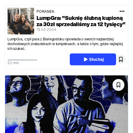
PORANEK
LumpGra: "Suknię ślubną kupioną
za 30zł sprzedaliśmy za 12 tysięcy"
19.02.2024
LumpGra, czyli para z Białegostoku opowiada o swoich najbardziej
dochodowych znaleziskach w lumpeksach, a także o tym, gdzie najlepiej
ich szukać.
Słuchaj
22 min