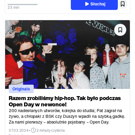
Słuchaj
23 min
Originals
Razem zrobiliśmy hip-hop. Tak było podczas
Open Day w newonce!
200 nadesłanych utworów, kolejka do studia; Pat zagrał na
żywo, a chłopaki z BSK czy Duszyn wpadli na szybką gadkę.
Za nami pierwszy – absolutnie pojebany – Open Day.
•
07.03.2024
2 minuty czytania