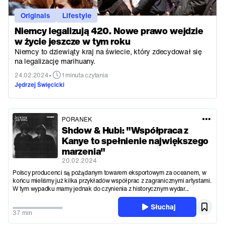
Originals
Lifestyle
Niemcy legalizują 420. Nowe prawo wejdzie
w życie jeszcze w tym roku
Niemcy to dziewiąty kraj na świecie, który zdecydował się
na legalizację marihuany.
•
24.02.2024
1 minuta czytania
Jędrzej Święcicki
PORANEK
Shdow & Hubi: "Współpraca z
Kanye to spełnienie największego
marzenia"
20.02.2024
Polscy producenci są pożądanym towarem eksportowym za oceanem, w
końcu mieliśmy już kilka przykładów współprac z zagranicznymi artystami.
W tym wypadku mamy jednak do czynienia z historycznym wydar...
Słuchaj
37 min