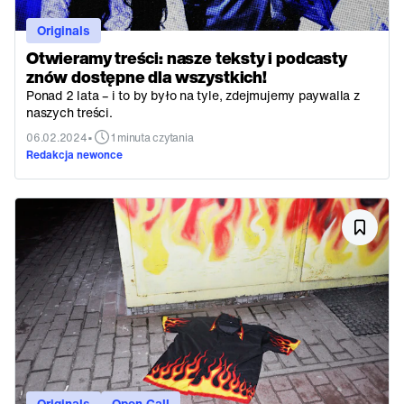
Originals
Otwieramy treści: nasze teksty i podcasty
znów dostępne dla wszystkich!
Ponad 2 lata – i to by było na tyle, zdejmujemy paywalla z
naszych treści.
•
06.02.2024
1 minuta czytania
Redakcja newonce
Originals
Open Call