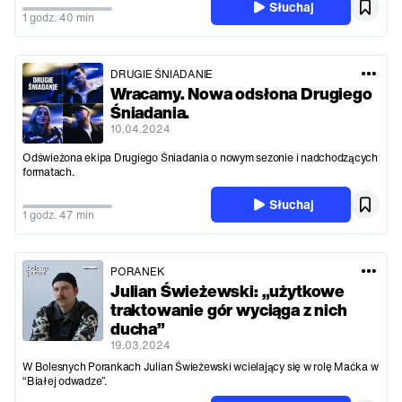
Słuchaj
1 godz. 40 min
DRUGIE ŚNIADANIE
Wracamy. Nowa odsłona Drugiego
Śniadania.
10.04.2024
Odświeżona ekipa Drugiego Śniadania o nowym sezonie i nadchodzących
formatach.
Słuchaj
1 godz. 47 min
PORANEK
Julian Świeżewski: „użytkowe
traktowanie gór wyciąga z nich
ducha”
19.03.2024
W Bolesnych Porankach Julian Świeżewski wcielający się w rolę Maćka w
“Białej odwadze”.