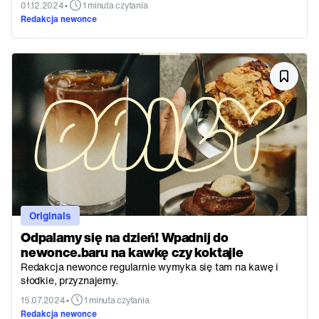
•
01.12.2024
1 minuta czytania
Redakcja newonce
Originals
Odpalamy się na dzień! Wpadnij do
newonce.baru na kawkę czy koktajle
Redakcja newonce regularnie wymyka się tam na kawę i
słodkie, przyznajemy.
•
15.07.2024
1 minuta czytania
Redakcja newonce