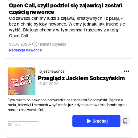
Open Call, czyli podziel się zajawką i zostań
częścią newonce
Od zawsze cenimy ludzi z zajawą, kreatywnych i z pasją –
bez nich nie byłoby newonce. Wiemy jednak, jak trudno się
wybić. Dlatego chcemy w tym pomóc i ruszamy z akcją
Open Call.
•
30.05.2023
1 minuta czytania
Redakcja newonce
To jest newonce
Przegląd z Jackiem Sobczyńskim
13.09.2022
Tym razem po newonce oprowadza nas redaktor Sobczyński. Będzie o
radiu, telewizji i memach – być może już jedynej adekwatnej formie opisu
naszej rzeczywistości.
Słuchaj
39 min