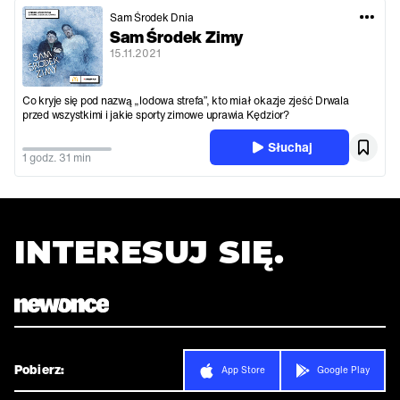
Sam Środek Dnia
Sam Środek Zimy
15.11.2021
Co kryje się pod nazwą „lodowa strefa”, kto miał okazje zjeść Drwala
przed wszystkimi i jakie sporty zimowe uprawia Kędzior?
Słuchaj
1 godz. 31 min
INTERESUJ SIĘ.
Pobierz:
App Store
Google Play