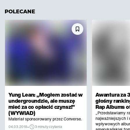
POLECANE
Yung Lean: „Mogłem zostać w
Awantura za 3
undergroundzie, ale muszę
głośny rankin
mieć za co opłacić czynsz!”
Rap Albums of
(WYWIAD)
„Przedstawiamy r
najważniejszych i 
Materiał sponsorowany przez Converse.
wpływowych albu
•
04.03.2018
3 minuty czytania
amerykańskiej for