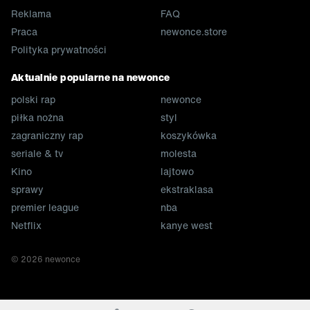
Reklama
FAQ
Praca
newonce.store
Polityka prywatności
Aktualnie popularne na newonce
polski rap
newonce
piłka nożna
styl
zagraniczny rap
koszykówka
seriale & tv
molesta
Kino
lajtowo
sprawy
ekstraklasa
premier league
nba
Netflix
kanye west
©
2026
newonce