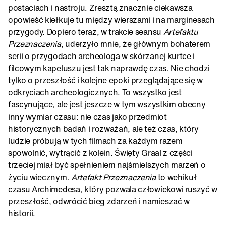
postaciach i nastroju. Zresztą znacznie ciekawsza
opowieść kiełkuje tu między wierszami i na marginesach
przygody. Dopiero teraz, w trakcie seansu
Artefaktu
Przeznaczenia
, uderzyło mnie, że głównym bohaterem
serii o przygodach archeologa w skórzanej kurtce i
filcowym kapeluszu jest tak naprawdę czas. Nie chodzi
tylko o przeszłość i kolejne epoki przeglądające się w
odkryciach archeologicznych. To wszystko jest
fascynujące, ale jest jeszcze w tym wszystkim obecny
inny wymiar czasu: nie czas jako przedmiot
historycznych badań i rozważań, ale też czas, który
ludzie próbują w tych filmach za każdym razem
spowolnić, wytrącić z kolein. Święty Graal z części
trzeciej miał być spełnieniem najśmielszych marzeń o
życiu wiecznym.
Artefakt Przeznaczenia
to wehikuł
czasu Archimedesa, który pozwala człowiekowi ruszyć w
przeszłość, odwrócić bieg zdarzeń i namieszać w
historii.