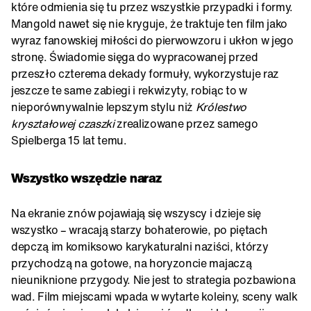
które odmienia się tu przez wszystkie przypadki i formy.
Mangold nawet się nie kryguje, że traktuje ten film jako
wyraz fanowskiej miłości do pierwowzoru i ukłon w jego
stronę. Świadomie sięga do wypracowanej przed
przeszło czterema dekady formuły, wykorzystuje raz
jeszcze te same zabiegi i rekwizyty, robiąc to w
nieporównywalnie lepszym stylu niż
Królestwo
kryształowej czaszki
zrealizowane przez samego
Spielberga 15 lat temu.
Wszystko wszędzie naraz
Na ekranie znów pojawiają się wszyscy i dzieje się
wszystko – wracają starzy bohaterowie, po piętach
depczą im komiksowo karykaturalni naziści, którzy
przychodzą na gotowe, na horyzoncie majaczą
nieuniknione przygody. Nie jest to strategia pozbawiona
wad. Film miejscami wpada w wytarte koleiny, sceny walk