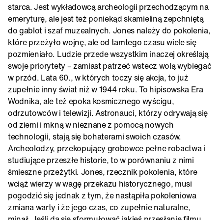
starca. Jest wykładowcą archeologii przechodzącym na
emeryturę, ale jest też poniekąd skamieliną zepchniętą
do gablot i szaf muzealnych. Jones należy do pokolenia,
które przeżyło wojnę, ale od tamtego czasu wiele się
pozmieniało. Ludzie przede wszystkim inaczej określają
swoje priorytety – zamiast patrzeć wstecz wolą wybiegać
w przód. Lata 60., w których toczy się akcja, to już
zupełnie inny świat niż w 1944 roku. To hipisowska Era
Wodnika, ale też epoka kosmicznego wyścigu,
odrzutowców i telewizji. Astronauci, którzy odrywają się
od ziemi i mkną w nieznane z pomocą nowych
technologii, stają się bohaterami swoich czasów.
Archeolodzy, przekopujący grobowce pełne robactwa i
studiujące przeszłe historie, to w porównaniu z nimi
śmieszne przeżytki. Jones, rzecznik pokolenia, które
wciąż wierzy w wagę przekazu historycznego, musi
pogodzić się jednak z tym, że nastąpiła pokoleniowa
zmiana warty i że jego czas, co zupełnie naturalne,
minął. Jeśli da się sformułować jakieś przesłanie filmu