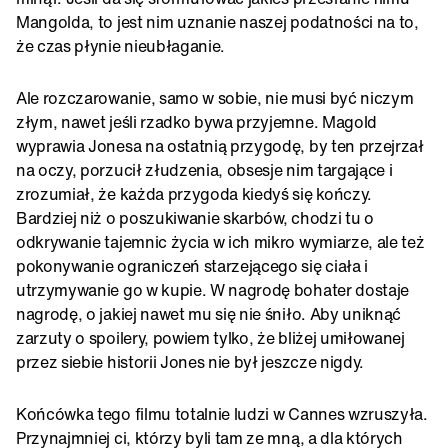
Mangolda, to jest nim uznanie naszej podatności na to,
że czas płynie nieubłaganie.
Ale rozczarowanie, samo w sobie, nie musi być niczym
złym, nawet jeśli rzadko bywa przyjemne. Magold
wyprawia Jonesa na ostatnią przygodę, by ten przejrzał
na oczy, porzucił złudzenia, obsesje nim targające i
zrozumiał, że każda przygoda kiedyś się kończy.
Bardziej niż o poszukiwanie skarbów, chodzi tu o
odkrywanie tajemnic życia w ich mikro wymiarze, ale też
pokonywanie ograniczeń starzejącego się ciała i
utrzymywanie go w kupie. W nagrodę bohater dostaje
nagrodę, o jakiej nawet mu się nie śniło. Aby uniknąć
zarzuty o spoilery, powiem tylko, że bliżej umiłowanej
przez siebie historii Jones nie był jeszcze nigdy.
Końcówka tego filmu totalnie ludzi w Cannes wzruszyła.
Przynajmniej ci, którzy byli tam ze mną, a dla których