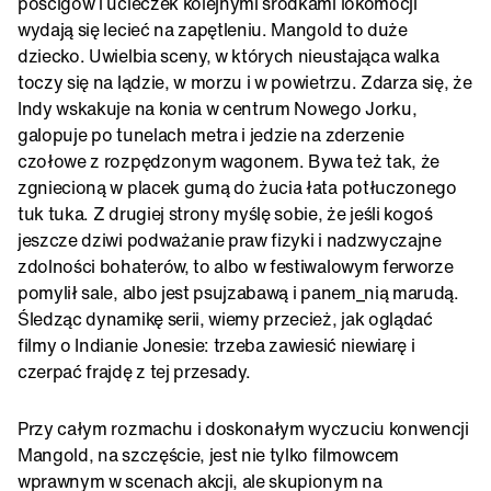
pościgów i ucieczek kolejnymi środkami lokomocji
wydają się lecieć na zapętleniu. Mangold to duże
dziecko. Uwielbia sceny, w których nieustająca walka
toczy się na lądzie, w morzu i w powietrzu. Zdarza się, że
Indy wskakuje na konia w centrum Nowego Jorku,
galopuje po tunelach metra i jedzie na zderzenie
czołowe z rozpędzonym wagonem. Bywa też tak, że
zgniecioną w placek gumą do żucia łata potłuczonego
tuk tuka. Z drugiej strony myślę sobie, że jeśli kogoś
jeszcze dziwi podważanie praw fizyki i nadzwyczajne
zdolności bohaterów, to albo w festiwalowym ferworze
pomylił sale, albo jest psujzabawą i panem_nią marudą.
Śledząc dynamikę serii, wiemy przecież, jak oglądać
filmy o Indianie Jonesie: trzeba zawiesić niewiarę i
czerpać frajdę z tej przesady.
Przy całym rozmachu i doskonałym wyczuciu konwencji
Mangold, na szczęście, jest nie tylko filmowcem
wprawnym w scenach akcji, ale skupionym na