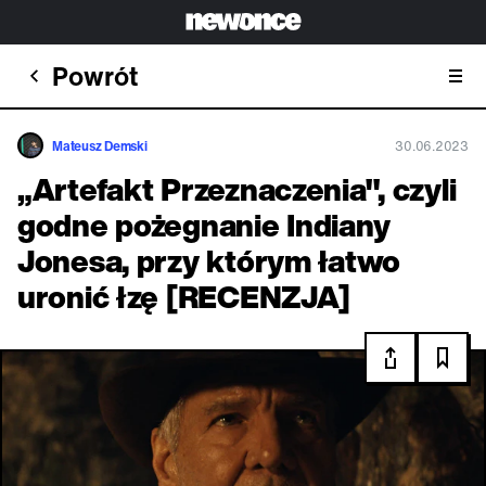
Powrót
Mateusz Demski
30.06.2023
„Artefakt Przeznaczenia", czyli
godne pożegnanie Indiany
Jonesa, przy którym łatwo
uronić łzę [RECENZJA]