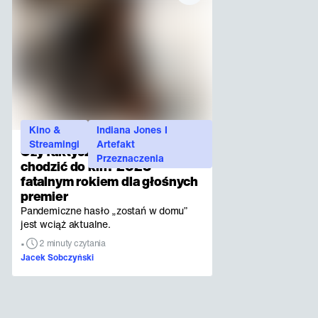
Kino &
Indiana Jones I
Streamingi
Artefakt
Czy faktycznie ludzie przestali
Przeznaczenia
chodzić do kin? 2023
fatalnym rokiem dla głośnych
premier
Pandemiczne hasło „zostań w domu”
jest wciąż aktualne.
•
2 minuty czytania
Jacek Sobczyński