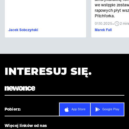
we wstępie zestaw
rapowych płyt ws
Pitchforka.
•
01.10.2025
2 min
Jacek Sobczyński
Marek Fall
INTERESUJ SIĘ.
Pobierz:
App Store
Google Play
Więcej linków od nas