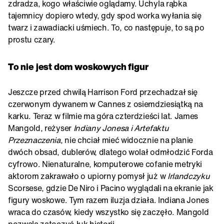
zdradza, kogo właściwie oglądamy. Uchyla rąbka
tajemnicy dopiero wtedy, gdy spod worka wyłania się
twarz i zawadiacki uśmiech. To, co następuje, to są po
prostu czary.
To nie jest dom woskowych figur
Jeszcze przed chwilą Harrison Ford przechadzał się
czerwonym dywanem w Cannes z osiemdziesiątką na
karku. Teraz w filmie ma góra czterdzieści lat. James
Mangold, reżyser
Indiany Jonesa i Artefaktu
Przeznaczenia
, nie chciał mieć widocznie na planie
dwóch obsad, dublerów, dlatego wolał odmłodzić Forda
cyfrowo. Nienaturalne, komputerowe cofanie metryki
aktorom zakrawało o upiorny pomysł już w
Irlandczyku
Scorsese, gdzie De Niro i Pacino wyglądali na ekranie jak
figury woskowe. Tym razem iluzja działa. Indiana Jones
wraca do czasów, kiedy wszystko się zaczęło. Mangold
pozwala zatoczyć łuk historii.