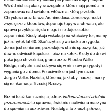
Wśród nich są okazy szczególne, które mają pomóc im
zapanować nad światem: włócznia, którą przebito
Chrystusa oraz tarcza Archimedesa. Jones wychodzi
zwycięsko z kłopotów, deponuje łupy w archiwach, ale
sprawa przykleja się do niego i nie daje o sobie
zapomnieć. Kiedy akcja wskakuje na właściwy tor, mamy
już schyłek lat 60. Skończyła się wariacka przygoda.
Jones jest seniorem, pozostaje w stanie spoczynku, już
dawno odwiesił kapelusz i bicz na kołek. Kiedy do drzwi
puka jego chrześnica, grana przez Phoebe Waller-
Bridge, natychmiast odzywa się w nim zew przygody i
wygania go z domu. Przeciwnikiem jest tym razem
Jurgen Voller. Nazista, któremu, jakżeby inaczej, marzy
się reinkarnacja Trzeciej Rzeszy.
Brzmi to aż komicznie, a jednak
Indiana Jones i artefakt
przeznaczenia
to sprawna, świetnie naoliwiona maszyna
do spełniania oczekiwań. Nostalgia to zresztą słowo,