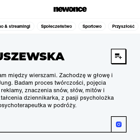
no & streamingi
Społeczeństwo
Sportowo
Przyszłość
USZEWSKA
am między wierszami. Zachodzę w głowę i
 Jung. Badam proces twórczości, pojęcia
 reklamy, znaczenia snów, słów, mitów i
tałcenia dziennikarka, z pasji psycholożka
 psychoterapeutka w podróży.