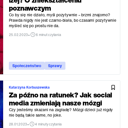
lżej? O zniekształceniu
poznawczym
Co by się nie działo, myśl pozytywnie – brzmi znajomo?
Prawda nigdy nie jest czarno-biała, bo czasami pozytywnie
myśleć się po prostu nie da.
•
25.02.2023
6 minut czytania
Społeczeństwo
Sprawy
Katarzyna Korbuszewska
Za późno na ratunek? Jak social
media zmieniają nasze mózgi
Czy jesteśmy skazani na zagładę? Mózgi dzieci już nigdy
nie będą takie same, no joke.
•
28.01.2023
4 minuty czytania