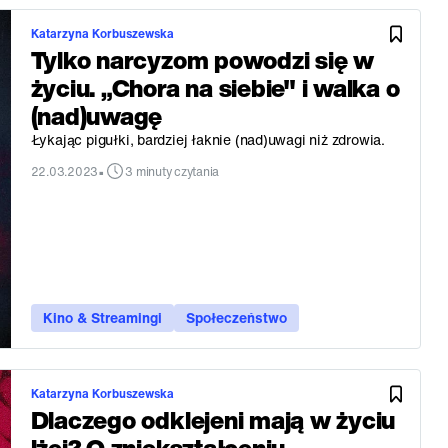
Katarzyna Korbuszewska
Tylko narcyzom powodzi się w
życiu. „Chora na siebie" i walka o
(nad)uwagę
Łykając pigułki, bardziej łaknie (nad)uwagi niż zdrowia.
•
22.03.2023
3 minuty czytania
Kino & Streamingi
Społeczeństwo
Katarzyna Korbuszewska
Dlaczego odklejeni mają w życiu