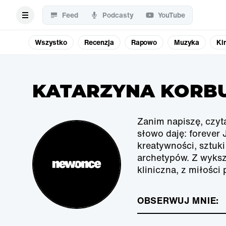
Feed
Podcasty
YouTube
Wszystko
Recenzja
Rapowo
Muzyka
Ki
KATARZYNA KORB
Zanim napiszę, czyt
słowo daję: forever
kreatywności, sztuki
archetypów. Z wyksz
kliniczna, z miłości
OBSERWUJ MNIE: