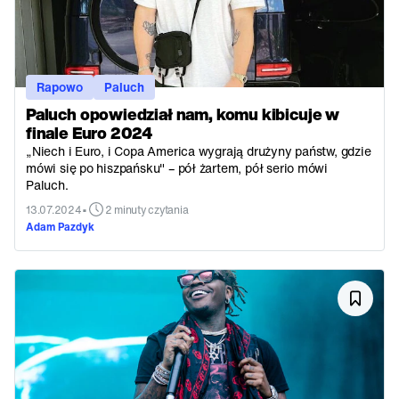
Rapowo
Paluch
Paluch opowiedział nam, komu kibicuje w
finale Euro 2024
„Niech i Euro, i Copa America wygrają drużyny państw, gdzie
mówi się po hiszpańsku" – pół żartem, pół serio mówi
Paluch.
•
13.07.2024
2 minuty czytania
Adam Pazdyk