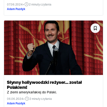
•
07.06.2024
2 minuty czytania
Adam Pazdyk
Słynny hollywoodzki reżyser... został
Polakiem!
Z ziemi amerykańskiej do Polski.
•
06.06.2024
2 minuty czytania
Adam Pazdyk