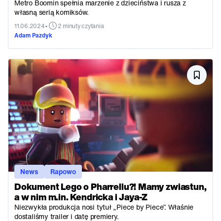
Metro Boomin spełnia marzenie z dzieciństwa i rusza z
własną serią komiksów.
•
11.06.2024
2 minuty czytania
Adam Pazdyk
News
Rapowo
Dokument Lego o Pharrellu?! Mamy zwiastun,
a w nim m.in. Kendricka i Jaya-Z
Niezwykła produkcja nosi tytuł „Piece by Piece”. Właśnie
dostaliśmy trailer i datę premiery.