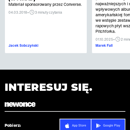
najważniejszych i 
Materiał sponsorowany przez Converse.
wpływowych albu
•
04.03.2018
3 minuty czytania
amerykańskiej for
we wstępie zestaw
rapowych płyt ws
Pitchforka.
•
01.10.2025
2 min
Jacek Sobczyński
Marek Fall
INTERESUJ SIĘ.
Pobierz:
App Store
Google Play