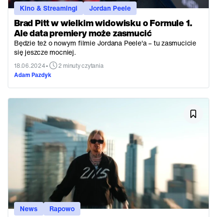
Kino & Streamingi
Jordan Peele
Brad Pitt w wielkim widowisku o Formule 1.
Ale data premiery może zasmucić
Będzie też o nowym filmie Jordana Peele'a – tu zasmucicie
się jeszcze mocniej.
•
18.06.2024
2 minuty czytania
Adam Pazdyk
News
Rapowo