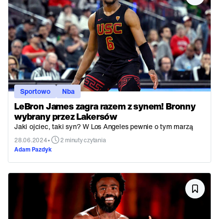
Sportowo
Nba
LeBron James zagra razem z synem! Bronny
wybrany przez Lakersów
Jaki ojciec, taki syn? W Los Angeles pewnie o tym marzą
•
28.06.2024
2 minuty czytania
Adam Pazdyk