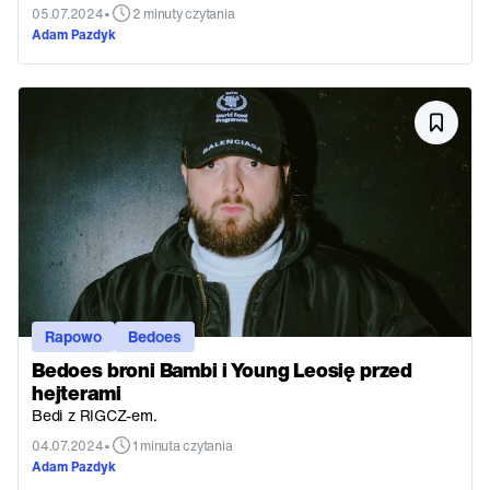
•
05.07.2024
2 minuty czytania
Adam Pazdyk
Rapowo
Bedoes
Bedoes broni Bambi i Young Leosię przed
hejterami
Bedi z RIGCZ-em.
•
04.07.2024
1 minuta czytania
Adam Pazdyk