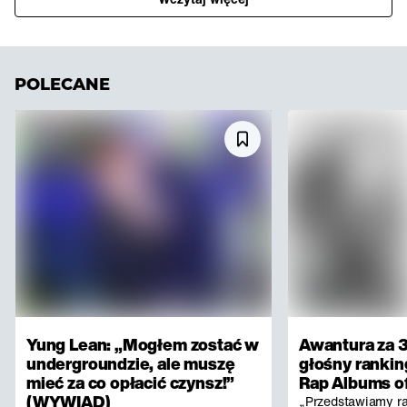
POLECANE
Yung Lean: „Mogłem zostać w
Awantura za 3
undergroundzie, ale muszę
głośny rankin
mieć za co opłacić czynsz!”
Rap Albums of
(WYWIAD)
„Przedstawiamy r