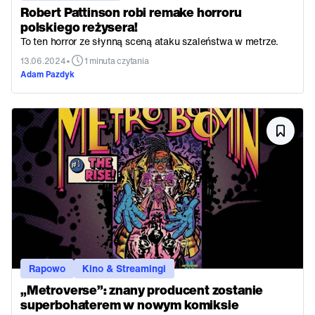
Robert Pattinson robi remake horroru
polskiego reżysera!
To ten horror ze słynną sceną ataku szaleństwa w metrze.
•
13.06.2024
1 minuta czytania
Adam Pazdyk
Rapowo
Kino & Streamingi
„Metroverse”: znany producent zostanie
superbohaterem w nowym komiksie