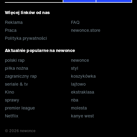
Więcej linków od nas
Reklama
FAQ
Praca
newonce.store
Polityka prywatności
Aktualnie popularne na newonce
polski rap
newonce
piłka nożna
styl
zagraniczny rap
koszykówka
seriale & tv
lajtowo
Kino
ekstraklasa
sprawy
nba
premier league
molesta
Netflix
kanye west
©
2026
newonce