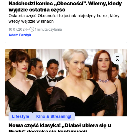
Nadchodzi koniec ,,Obecności”. Wiemy, kiedy
wyjdzie ostatnia część
Ostatnia część Obecności to jednak niejedyny horror, który
wtedy wejdzie w kinach.
•
10.07.2024
1 minuta czytania
Adam Pazdyk
Lifestyle
Kino & Streamingi
Nowa część klasyka! ,,Diabeł ubiera się u
Prady” doczeka się kontynuacji