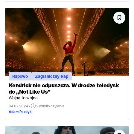
Rapowo
Zagraniczny Rap
Kendrick nie odpuszcza. W drodze teledysk
do ,,Not Like Us”
Wojna to wojna.
•
04.07.2024
2 minuty czytania
Adam Pazdyk