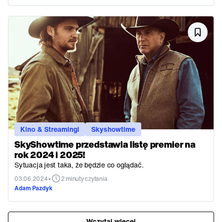
Kino & Streamingi
Skyshowtime
SkyShowtime przedstawia listę premier na
rok 2024 i 2025!
Sytuacja jest taka, że będzie co oglądać.
•
03.06.2024
2 minuty czytania
Adam Pazdyk
Wczytaj więcej