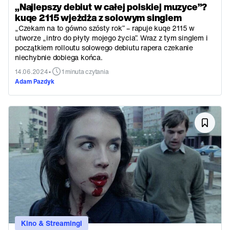
„Najlepszy debiut w całej polskiej muzyce”?
kuqe 2115 wjeżdża z solowym singlem
„Czekam na to gówno szósty rok” – rapuje kuqe 2115 w
utworze „intro do płyty mojego życia”. Wraz z tym singlem i
początkiem rolloutu solowego debiutu rapera czekanie
niechybnie dobiega końca.
•
14.06.2024
1 minuta czytania
Adam Pazdyk
Kino & Streamingi